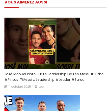
VOUS AIMEREZ AUSSI
l’article
Contre
L’Algérie
À
La
Coupe
Du
Monde
|
ESPN
FC
José Manuel Pinto Sur Le Leadership De Leo Messi #futbol
#pintos #messi #leadership #leader #barca
11 octobre 2025
Leo