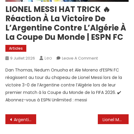
LIONEL MESSI HAT TRICK 🔥
Réaction À La Victoire De
L’Argentine Contre L’Algérie À
La Coupe Du Monde | ESPN FC
Articles
Leo
On
9 Juillet 2026
Leave A Comment
LIONEL
Dan Thomas, Nedum Onuoha et Ale Moreno d’ESPN FC
MESSI
réagissent au tour du chapeau de Lionel Messi lors de la
HAT
victoire 3-0 de l’Argentine contre l’Algérie lors de leur
TRICK
premier match à la Coupe du Monde de la FIFA 2026. ✔️
🔥
Réaction
Abonnez-vous à ESPN Unlimited : messi
À
La
Navigation
Argentina vs Algeria 3-0 Thierry Henry & Zlatan Goes Crazy on Lionel Messi First World Cup HatTrick🔥
Lionel Messi inscrit un triplé contre l’Algérie. #FIFAWorldCup #FIFAWorldCupOnYT
Victoire
De
de
L’Argentine