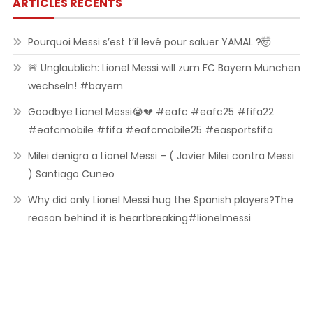
ARTICLES RÉCENTS
Pourquoi Messi s’est t’il levé pour saluer YAMAL ?🤯
🚨 Unglaublich: Lionel Messi will zum FC Bayern München
wechseln! #bayern
Goodbye Lionel Messi😭💔 #eafc #eafc25 #fifa22
#eafcmobile #fifa #eafcmobile25 #easportsfifa
Milei denigra a Lionel Messi – ( Javier Milei contra Messi
) Santiago Cuneo
Why did only Lionel Messi hug the Spanish players?The
reason behind it is heartbreaking#lionelmessi