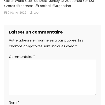
Qatar World Cup Leo Massi Jersey 😱 Auctioned For 100
Crores #leomessi #football #argentina
7 février 2026
Leo
Laisser un commentaire
Votre adresse e-mail ne sera pas publiée.
Les
champs obligatoires sont indiqués avec
*
Commentaire
*
Nom
*