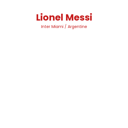
Skip
to
Lionel Messi
content
Inter Miami / Argentine