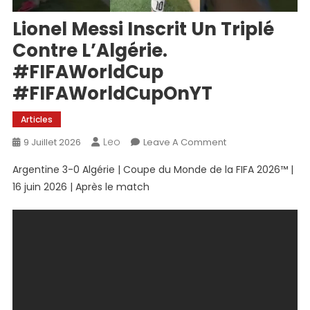
Lionel Messi Inscrit Un Triplé
Contre L’Algérie.
#FIFAWorldCup
#FIFAWorldCupOnYT
Articles
Leo
On
9 Juillet 2026
Leave A Comment
Lionel
Argentine 3-0 Algérie | Coupe du Monde de la FIFA 2026™ |
Messi
16 juin 2026 | Après le match
Inscrit
Un
Triplé
Contre
L’Algérie.
#FIFAWorldCup
#FIFAWorldCupOn