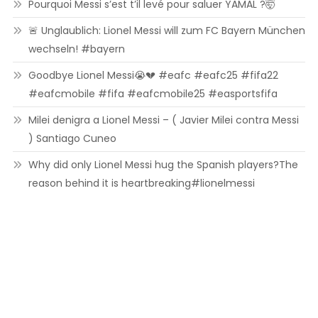
Pourquoi Messi s’est t’il levé pour saluer YAMAL ?🤯
🚨 Unglaublich: Lionel Messi will zum FC Bayern München
wechseln! #bayern
Goodbye Lionel Messi😭💔 #eafc #eafc25 #fifa22
#eafcmobile #fifa #eafcmobile25 #easportsfifa
Milei denigra a Lionel Messi – ( Javier Milei contra Messi
) Santiago Cuneo
Why did only Lionel Messi hug the Spanish players?The
reason behind it is heartbreaking#lionelmessi