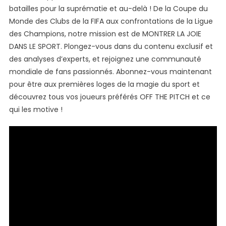
Une
batailles pour la suprématie et au-delà ! De la Coupe du
Soirée
Monde des Clubs de la FIFA aux confrontations de la Ligue
Historique
des Champions, notre mission est de MONTRER LA JOIE
Sur
DANS LE SPORT. Plongez-vous dans du contenu exclusif et
La
des analyses d’experts, et rejoignez une communauté
Scène
mondiale de fans passionnés. Abonnez-vous maintenant
De
pour être aux premières loges de la magie du sport et
La
Coupe
découvrez tous vos joueurs préférés OFF THE PITCH et ce
Du
qui les motive !
Monde.