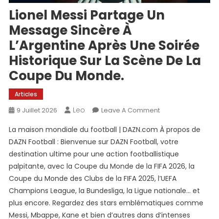
Lionel Messi Partage Un
Message Sincère À
L’Argentine Après Une Soirée
Historique Sur La Scène De La
Coupe Du Monde.
Articles
Leo
On
9 Juillet 2026
Leave A Comment
Lionel
La maison mondiale du football | DAZN.com À propos de
Messi
DAZN Football : Bienvenue sur DAZN Football, votre
Partage
destination ultime pour une action footballistique
Un
palpitante, avec la Coupe du Monde de la FIFA 2026, la
Message
Sincère
Coupe du Monde des Clubs de la FIFA 2025, l’UEFA
À
Champions League, la Bundesliga, la Ligue nationale… et
L’Argentine
plus encore. Regardez des stars emblématiques comme
Après
Messi, Mbappe, Kane et bien d’autres dans d’intenses