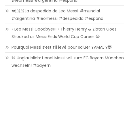
#leomessi #argentina #españa
💔🇦🇷 La despedida de Leo Messi. #mundial
#argentina #leomessi #despedida #españa
« Leo Messi Goodbye!!! » Thierry Henry & Zlatan Goes
Shocked as Messi Ends World Cup Career 😭
Pourquoi Messi s’est t’il levé pour saluer YAMAL ?🤯
🚨 Unglaublich: Lionel Messi will zum FC Bayern München
wechseln! #bayern