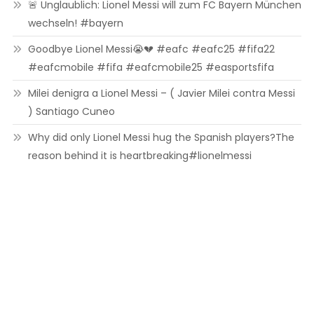
🚨 Unglaublich: Lionel Messi will zum FC Bayern München
wechseln! #bayern
Goodbye Lionel Messi😭💔 #eafc #eafc25 #fifa22
#eafcmobile #fifa #eafcmobile25 #easportsfifa
Milei denigra a Lionel Messi – ( Javier Milei contra Messi
) Santiago Cuneo
Why did only Lionel Messi hug the Spanish players?The
reason behind it is heartbreaking#lionelmessi