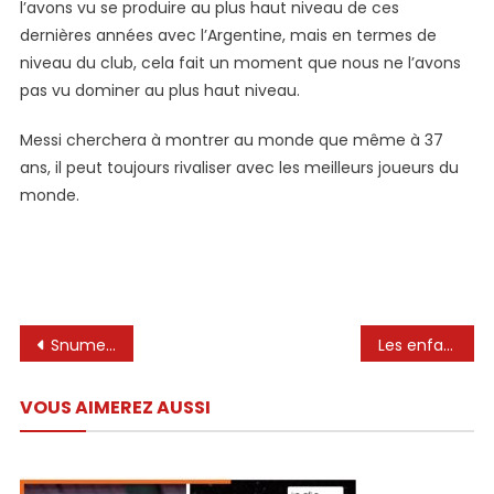
l’avons vu se produire au plus haut niveau de ces
dernières années avec l’Argentine, mais en termes de
niveau du club, cela fait un moment que nous ne l’avons
pas vu dominer au plus haut niveau.
Messi cherchera à montrer au monde que même à 37
ans, il peut toujours rivaliser avec les meilleurs joueurs du
monde.
Navigation
Snument de l’Argentine Eleven contre Colombie, Lionel Messi pour commencer – Albiceleste Mundo
Les enfants d’Arturo Vidal avec Leo Messi 😍
de
VOUS AIMEREZ AUSSI
l’article