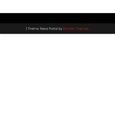
|
Theme: News Portal by
Mystery Themes
.