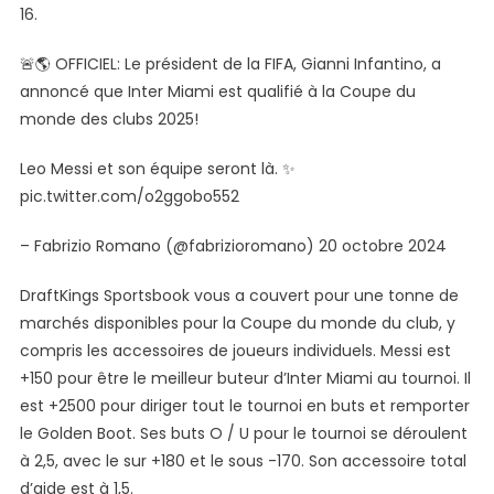
Monde
16.
De
Club
🚨🌎 OFFICIEL: Le président de la FIFA, Gianni Infantino, a
De
annoncé que Inter Miami est qualifié à la Coupe du
La
monde des clubs 2025!
FIFA
2025?
Leo Messi et son équipe seront là. ✨
pic.twitter.com/o2ggobo552
– Fabrizio Romano (@fabrizioromano) 20 octobre 2024
DraftKings Sportsbook vous a couvert pour une tonne de
marchés disponibles pour la Coupe du monde du club, y
compris les accessoires de joueurs individuels. Messi est
+150 pour être le meilleur buteur d’Inter Miami au tournoi. Il
est +2500 pour diriger tout le tournoi en buts et remporter
le Golden Boot. Ses buts O / U pour le tournoi se déroulent
à 2,5, avec le sur +180 et le sous -170. Son accessoire total
d’aide est à 1,5.