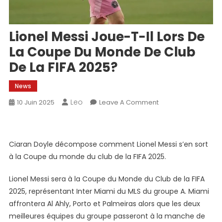
Lionel Messi Joue-T-Il Lors De
La Coupe Du Monde De Club
De La FIFA 2025?
News
Leo
On
10 Juin 2025
Leave A Comment
Lionel
Messi
Joue-
Ciaran Doyle décompose comment Lionel Messi s’en sort
T-
à la Coupe du monde du club de la FIFA 2025.
Il
Lors
Lionel Messi sera à la Coupe du Monde du Club de la FIFA
De
2025, représentant Inter Miami du MLS du groupe A. Miami
La
affrontera Al Ahly, Porto et Palmeiras alors que les deux
Coupe
meilleures équipes du groupe passeront à la manche de
Du