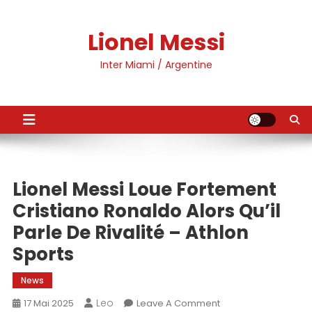
Skip
to
Lionel Messi
content
Inter Miami / Argentine
Lionel Messi Loue Fortement
Cristiano Ronaldo Alors Qu’il
Parle De Rivalité – Athlon
Sports
News
Leo
On
17 Mai 2025
Leave A Comment