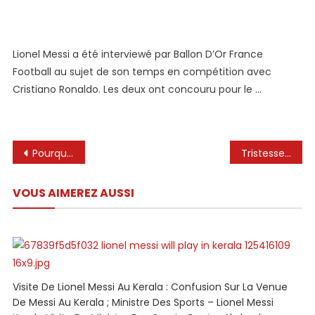
Lionel
Messi
Loue
Lionel Messi a été interviewé par Ballon D’Or France
Fortement
Football au sujet de son temps en compétition avec
Cristiano
Ronaldo
Cristiano Ronaldo. Les deux ont concouru pour le …
Alors
Qu’il
Parle
Navigation
De
Pourquoi la deuxième plus grande star d’Argentine derrière Lionel Messi ‘Franco Colapinto n’a qu’un accord de cinq courses à Alpine
Tristesse et colère maximale de Leo Messi à Miami 😭
Rivalité
de
–
VOUS AIMEREZ AUSSI
l’article
Athlon
Sports
Visite De Lionel Messi Au Kerala : Confusion Sur La Venue
De Messi Au Kerala ; Ministre Des Sports – Lionel Messi