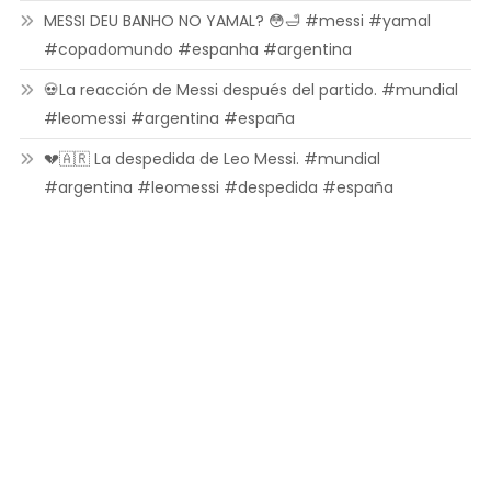
MESSI DEU BANHO NO YAMAL? 😳🛁 #messi #yamal
#copadomundo #espanha #argentina
💀La reacción de Messi después del partido. #mundial
#leomessi #argentina #españa
💔🇦🇷 La despedida de Leo Messi. #mundial
#argentina #leomessi #despedida #españa