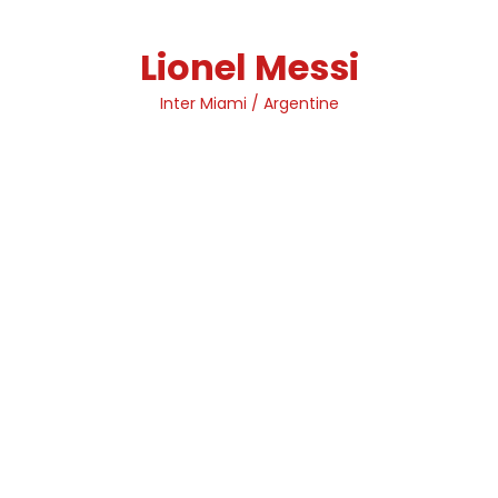
Skip
to
Lionel Messi
content
Inter Miami / Argentine