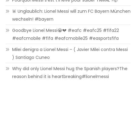
Pourquoi Messi s’est t’il levé pour saluer YAMAL ?🤯
🚨 Unglaublich: Lionel Messi will zum FC Bayern München
wechseln! #bayern
Goodbye Lionel Messi😭💔 #eafc #eafc25 #fifa22
#eafcmobile #fifa #eafcmobile25 #easportsfifa
Milei denigra a Lionel Messi – ( Javier Milei contra Messi
) Santiago Cuneo
Why did only Lionel Messi hug the Spanish players?The
reason behind it is heartbreaking#lionelmessi