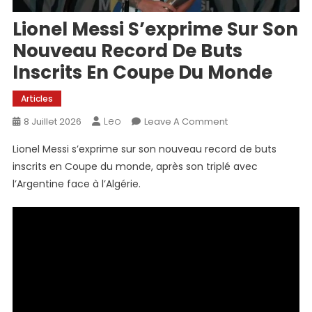
Lionel Messi S’exprime Sur Son
Nouveau Record De Buts
Inscrits En Coupe Du Monde
Articles
Leo
On
8 Juillet 2026
Leave A Comment
Lionel
Lionel Messi s’exprime sur son nouveau record de buts
Messi
inscrits en Coupe du monde, après son triplé avec
S’exprime
l’Argentine face à l’Algérie.
Sur
Son
Nouveau
Record
De
Buts
Inscrits
En