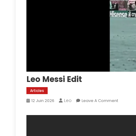
Leo Messi Edit
Articles
Leo
On
12 Juin 2026
Leave A Comment
Leo
Messi
Edit