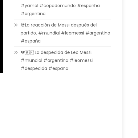
#yamal #copadomundo #espanha
#argentina
💀La reacción de Messi después del
partido. #mundial #leomessi #argentina
#españa
💔🇦🇷 La despedida de Leo Messi.
#mundial #argentina #leomessi
#despedida #españa