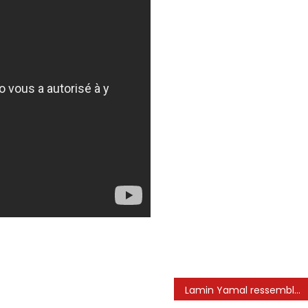
Lamin Yamal ressemble-t-il autant à Messi ? | Lamine Yamal | Léo Messi | Coupe du monde | Shomoyer Alo Sports