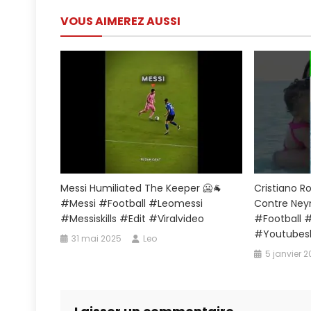
de
VOUS AIMEREZ AUSSI
l’article
Messi Humiliated The Keeper 🥶🐐
Cristiano R
#messi #football #leomessi
Contre Ney
#messiskills #edit #viralvideo
#football 
#youtubes
31 mai 2025
Leo
5 janvier 