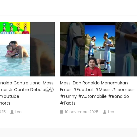
onaldo Contre Lionel Messi
Messi Dan Ronaldo Menemukan
mar Jr Contre Debala🥶🤯
Emas #football #messi #leomessi
#youtube
#funny #automobile #ronaldo
horts
#facts
2025
Leo
10 novembre 2025
Leo