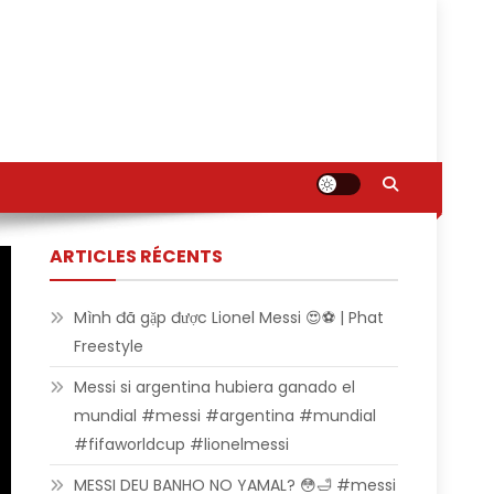
ARTICLES RÉCENTS
Mình đã gặp được Lionel Messi 😍⚽ | Phat
Freestyle
Messi si argentina hubiera ganado el
mundial #messi #argentina #mundial
#fifaworldcup #lionelmessi
MESSI DEU BANHO NO YAMAL? 😳🛁 #messi