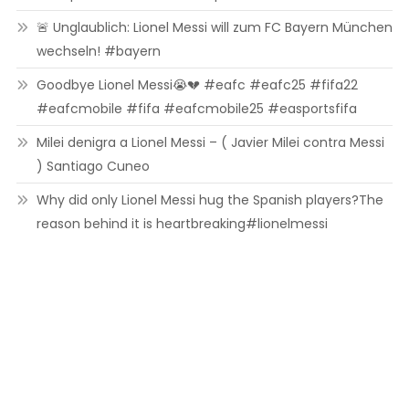
🚨 Unglaublich: Lionel Messi will zum FC Bayern München
wechseln! #bayern
Goodbye Lionel Messi😭💔 #eafc #eafc25 #fifa22
#eafcmobile #fifa #eafcmobile25 #easportsfifa
Milei denigra a Lionel Messi – ( Javier Milei contra Messi
) Santiago Cuneo
Why did only Lionel Messi hug the Spanish players?The
reason behind it is heartbreaking#lionelmessi