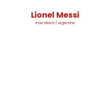
Skip
to
Lionel Messi
content
Inter Miami / Argentine