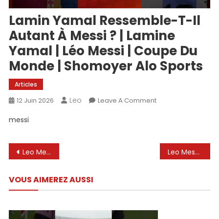
Lamin Yamal Ressemble-T-Il
Autant À Messi ? | Lamine
Yamal | Léo Messi | Coupe Du
Monde | Shomoyer Alo Sports
Articles
Leo
On
12 Juin 2026
Leave A Comment
Lamin
messi
Yamal
Ressemble-
T-
Navigation
Leo Messi edit
Leo Messi the best #shorts #virral #shortvideo
Il
de
Autant
VOUS AIMEREZ AUSSI
À
l’article
Messi
?
|