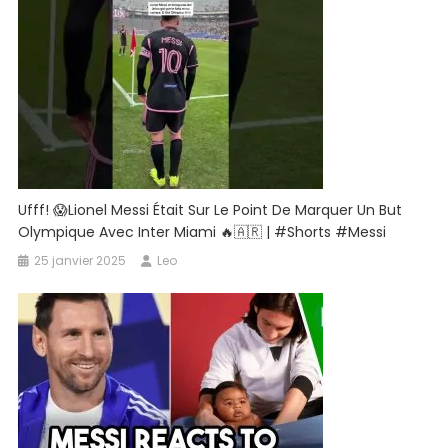
Lamine
Yamal
|
Léo
Messi
|
Coupe
Du
Monde
Ufff! 😱Lionel Messi Était Sur Le Point De Marquer Un But
|
Olympique Avec Inter Miami 🔥🇦🇷 | #Shorts #messi
Shomoyer
25 janvier 2025
Leo
Alo
Sports