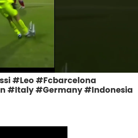
si #leo #fcbarcelona
n #italy #germany #indonesia
o
si