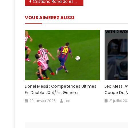
Navigation
Cristiano Ronaldo es mejor que Leo Messi 💀
de
VOUS AIMEREZ AUSSI
l’article
Lionel Messi : Compétences Ultimes
Leo Messi A
En Dribble 2014/15 : Général
Coupe Du M
29 janvier 2026
Leo
21 juillet 2