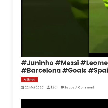
#juninho #messi #leomes
#barcelona #goals #spai
Articles
Leo
On
22 Mai 2026
Leave A Comment
#juninh
#messi
#leomes