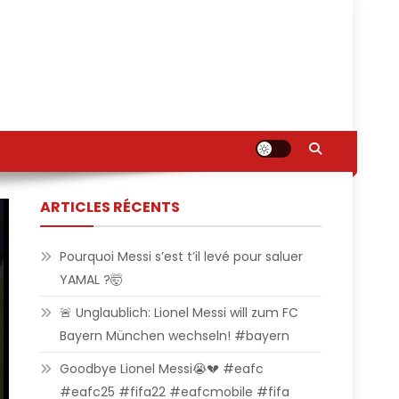
ARTICLES RÉCENTS
Pourquoi Messi s’est t’il levé pour saluer
YAMAL ?🤯
🚨 Unglaublich: Lionel Messi will zum FC
Bayern München wechseln! #bayern
Goodbye Lionel Messi😭💔 #eafc
#eafc25 #fifa22 #eafcmobile #fifa