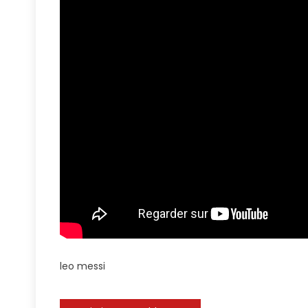
#leo
#fcbarc
#barcel
#goals
#spain
#italy
#germa
#indone
leo messi