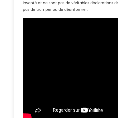
inventé et ne sont pas de véritables déclarations de c
Ce
Fan
pas de tromper ou de désinformer.
Pour
Avoir
Salué
Leo
Messi