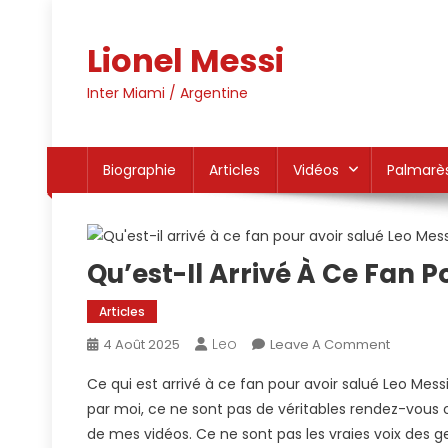
Skip
to
Lionel Messi
content
Inter Miami / Argentine
Biographie
Articles
Vidéos
Palmarè
Qu’est-Il Arrivé À Ce Fan P
Articles
Leo
On
4 Août 2025
Leave A Comment
Qu’est-
Ce qui est arrivé à ce fan pour avoir salué Leo Messi
Il
par moi, ce ne sont pas de véritables rendez-vous ou
Arrivé
de mes vidéos. Ce ne sont pas les vraies voix des 
À