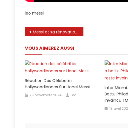
leo messi
Navigation
Messi et sa rénovation avec Inter Miami Danger à cause du MLS | C’est comme ça et le point
de
VOUS AIMEREZ AUSSI
l’article
Réaction Des Célébrités
Hollywoodiennes Sur Lionel Messi
Inter Miami
Battu Philad
29 novembre 2024
Leo
Invaincu | 
18 avril 20