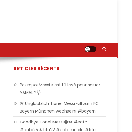
ARTICLES RÉCENTS
Pourquoi Messi s’est t’il levé pour saluer
YAMAL ?🤯
🚨 Unglaublich: Lionel Messi will zum FC
Bayern München wechseln! #bayern
s
Goodbye Lionel Messi😭💔 #eafc
#eafc25 #fifa22 #eafcmobile #fifa