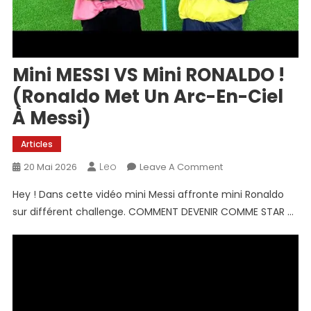
Mini MESSI VS Mini RONALDO !
(Ronaldo Met Un Arc-En-Ciel
À Messi)
Articles
Leo
On
20 Mai 2026
Leave A Comment
Mini
Hey ! Dans cette vidéo mini Messi affronte mini Ronaldo
MESSI
sur différent challenge. COMMENT DEVENIR COMME STAR …
VS
Mini
RONALDO
!
(Ronaldo
Met
Un