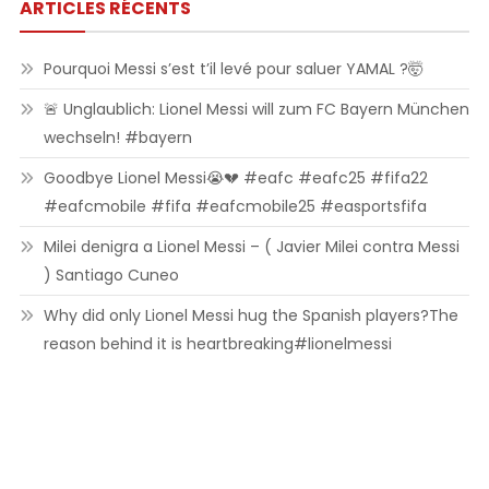
ARTICLES RÉCENTS
Pourquoi Messi s’est t’il levé pour saluer YAMAL ?🤯
🚨 Unglaublich: Lionel Messi will zum FC Bayern München
wechseln! #bayern
Goodbye Lionel Messi😭💔 #eafc #eafc25 #fifa22
#eafcmobile #fifa #eafcmobile25 #easportsfifa
Milei denigra a Lionel Messi – ( Javier Milei contra Messi
) Santiago Cuneo
Why did only Lionel Messi hug the Spanish players?The
reason behind it is heartbreaking#lionelmessi