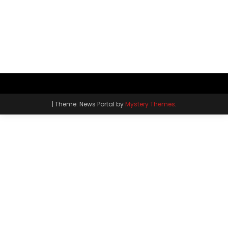
|
Theme: News Portal by
Mystery Themes
.