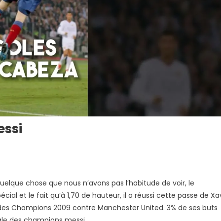
essi
it quelque chose que nous n’avons pas l’habitude de voir, le
écial et le fait qu’à 1,70 de hauteur, il a réussi cette passe de Xa
ue des Champions 2009 contre Manchester United. 3% de ses buts
inale des champions messi