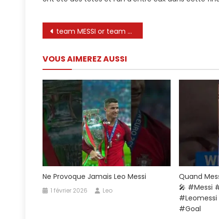
De
Messi
Navigation
team MESSI or team RONALDO? 🤔
de
VOUS AIMEREZ AUSSI
l’article
Ne Provoque Jamais Leo Messi
Quand Mess
🎤 #messi 
1 février 2026
Leo
#leomessi 
#goal