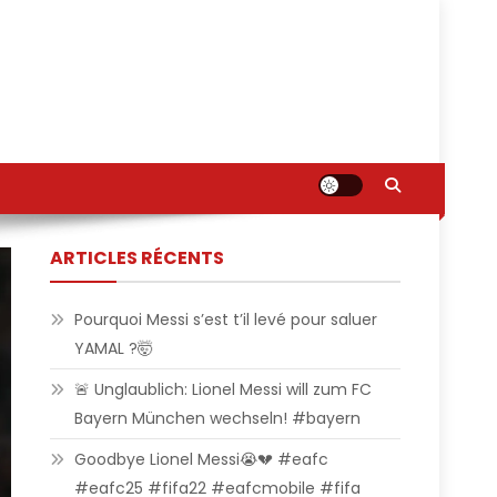
ARTICLES RÉCENTS
Pourquoi Messi s’est t’il levé pour saluer
YAMAL ?🤯
🚨 Unglaublich: Lionel Messi will zum FC
Bayern München wechseln! #bayern
Goodbye Lionel Messi😭💔 #eafc
#eafc25 #fifa22 #eafcmobile #fifa