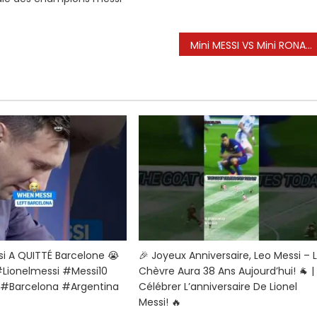
Mini MESSI VS Mini RONALDO ! (Ronaldo met un arc-en-ciel à messi)
i A QUITTÉ Barcelone 😭
🎉 Joyeux Anniversaire, Leo Messi – 
#lionelmessi #messi10
Chèvre Aura 38 Ans Aujourd’hui! 🐐 |
#barcelona #argentina
Célébrer L’anniversaire De Lionel
Messi! 🔥