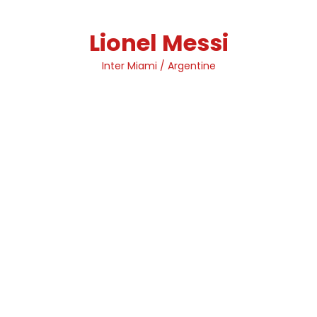
Skip
to
Lionel Messi
content
Inter Miami / Argentine