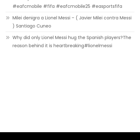
#eafcmobile #fifa #eafcmobile25 #easportsfifa
Milei denigra a Lionel Messi – ( Javier Milei contra Messi
) Santiago Cuneo
Why did only Lionel Messi hug the Spanish players?The
reason behind it is heartbreaking#lionelmessi