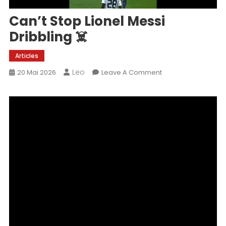
Can’t Stop Lionel Messi
Dribbling ☠️
Articles
Leo
On
20 Mai 2026
Leave A Comment
Can’t
Stop
Lionel
Messi
Dribbling
☠️