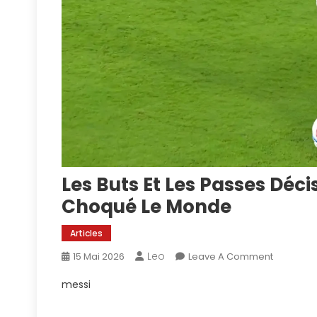
Les Buts Et Les Passes Déci
Choqué Le Monde
Articles
Leo
On
15 Mai 2026
Leave A Comment
Les
messi
Buts
Et