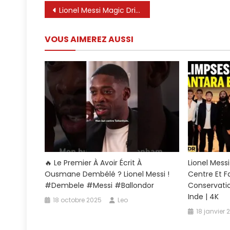
Les
Navigation
Lionel Messi Magic Dribble contre Défenseur et Gardien 🤯 | Compétences impossibles
Passes
de
Décisives
VOUS AIMEREZ AUSSI
De
l’article
Lionel
Messi
Qui
Ont
Choqué
Le
Monde
🔥 Le Premier À Avoir Écrit À
Lionel Messi
Ousmane Dembélé ? Lionel Messi !
Centre Et Fa
#dembele #messi #ballondor
Conservati
Inde | 4K
18 octobre 2025
Leo
18 janvier 