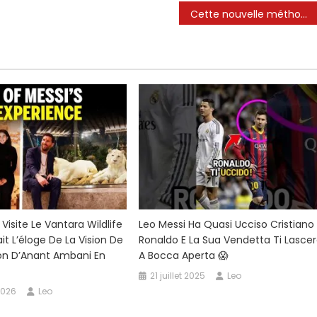
Cette nouvelle méthode de penalty complètement folle de Lionel Messi. #footballshorts #football
 Visite Le Vantara Wildlife
Leo Messi Ha Quasi Ucciso Cristiano
it L’éloge De La Vision De
Ronaldo E La Sua Vendetta Ti Lasce
on D’Anant Ambani En
A Bocca Aperta 😱
21 juillet 2025
Leo
2026
Leo