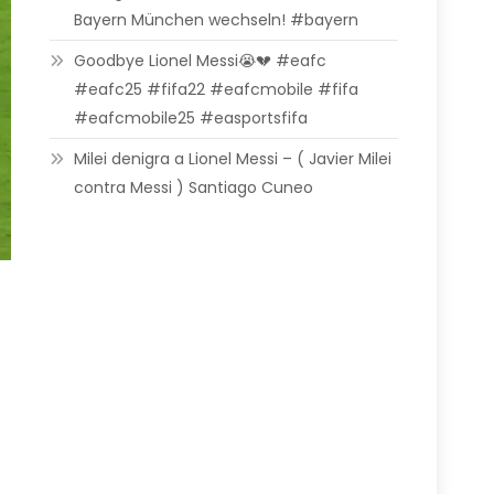
Bayern München wechseln! #bayern
Goodbye Lionel Messi😭💔 #eafc
#eafc25 #fifa22 #eafcmobile #fifa
#eafcmobile25 #easportsfifa
Milei denigra a Lionel Messi – ( Javier Milei
contra Messi ) Santiago Cuneo