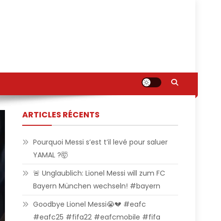
ARTICLES RÉCENTS
Pourquoi Messi s’est t’il levé pour saluer
YAMAL ?🤯
🚨 Unglaublich: Lionel Messi will zum FC
Bayern München wechseln! #bayern
Goodbye Lionel Messi😭💔 #eafc
#eafc25 #fifa22 #eafcmobile #fifa