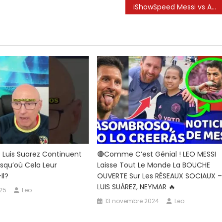
iShowSpeed ​​Messi vs Autriche Faits saillants | Coupe du Monde de la FIFA 2026™
rldCup2026
t Luis Suarez Continuent
🔴Comme C’est Génial ! LEO MESSI
Jusqu’où Cela Leur
Laisse Tout Le Monde La BOUCHE
Il?
OUVERTE Sur Les RÉSEAUX SOCIAUX 
LUIS SUÁREZ, NEYMAR 🔥
025
Leo
13 novembre 2024
Leo