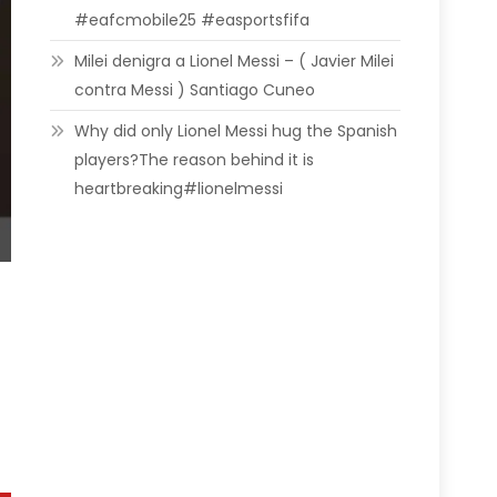
#eafcmobile25 #easportsfifa
Milei denigra a Lionel Messi – ( Javier Milei
contra Messi ) Santiago Cuneo
Why did only Lionel Messi hug the Spanish
players?The reason behind it is
heartbreaking#lionelmessi