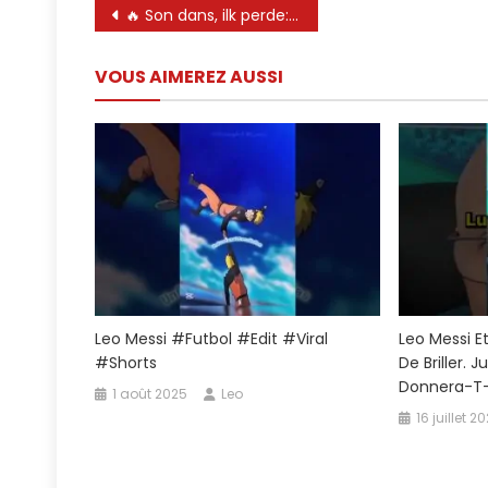
Navigation
🔥 Son dans, ilk perde: Lionel Messi
Coupe
de
Du
Monde
VOUS AIMEREZ AUSSI
l’article
|
#FIFAWo
Leo Messi #futbol #edit #viral
Leo Messi E
#shorts
De Briller. 
Donnera-T-
1 août 2025
Leo
16 juillet 2