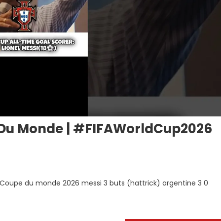
e Du Monde | #FIFAWorldCup2026
a Coupe du monde 2026 messi 3 buts (hattrick) argentine 3 0