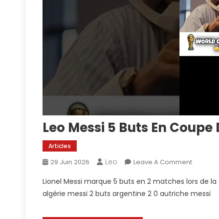
Leo Messi 5 Buts En Coup
Articles
Leo
On
29 Juin 2026
Leave A Comment
Leo
Lionel Messi marque 5 buts en 2 matches lors de l
Messi
algérie messi 2 buts argentine 2 0 autriche messi
5
Buts
En