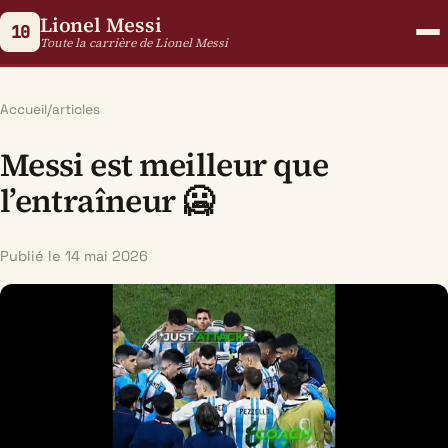
Lionel Messi
10
Toute la carrière de Lionel Messi
Accueil
/
articles
Messi est meilleur que
l’entraîneur 🥶
Publié le 14 mai 2026