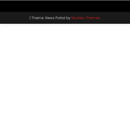
|
Theme: News Portal by
Mystery Themes
.