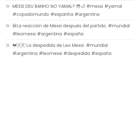
MESSI DEU BANHO NO YAMAL? 😳🛁 #messi #yamal
#copadomundo #espanha #argentina
💀La reacción de Messi después del partido. #mundial
#leomessi #argentina #españa
💔🇦🇷 La despedida de Leo Messi. #mundial
#argentina #leomessi #despedida #españa