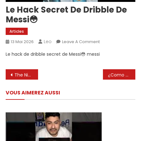
Le Hack Secret De Dribble De
Messi😳
Articles
Leo
On
13 Mai 2026
Leave A Comment
Le
Le hack de dribble secret de Messi😳 messi
Hack
Secret
De
Navigation
The Night Lionel Messi Showed True Aura 🥶
¿Como era entrenar a Messi con 15 años? #messi #leomessi #fcbarcelona
Dribble
de
De
VOUS AIMEREZ AUSSI
Messi
l’article
😳