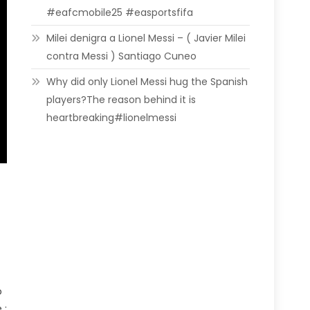
#eafcmobile25 #easportsfifa
Milei denigra a Lionel Messi – ( Javier Milei
contra Messi ) Santiago Cuneo
Why did only Lionel Messi hug the Spanish
players?The reason behind it is
heartbreaking#lionelmessi
o
 :