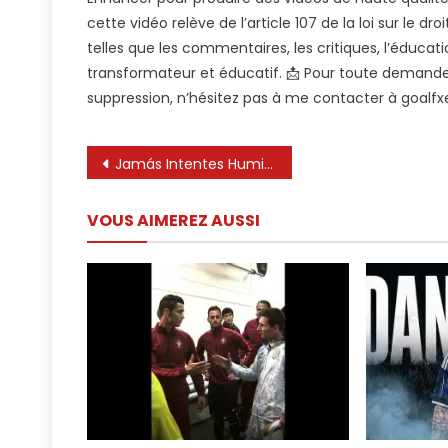
Contre
cette vidéo relève de l’article 107 de la loi sur le dr
Ronaldo
telles que les commentaires, les critiques, l’éducat
🤯
transformateur et éducatif. 📩 Pour toute deman
☠️
suppression, n’hésitez pas à me contacter à
goalf
Navigation
Jamás Intentes Humillar o Menospreciar a Lionel Messi 🔥
de
VOUS AIMEREZ AUSSI
l’article