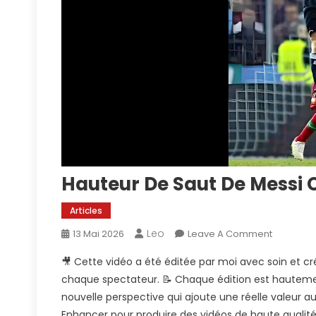
Hauteur De Saut De Messi 
Articles
Leo
On
13 Mai 2026
Leave A Comment
Hauteur
🎥 Cette vidéo a été éditée par moi avec soin et cré
De
chaque spectateur. 📝 Chaque édition est hauteme
Saut
nouvelle perspective qui ajoute une réelle valeur au 
De
Enhancer pour produire des vidéos de haute qualité !
Messi