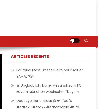
ARTICLES RÉCENTS
Pourquoi Messi s’est t’il levé pour saluer
YAMAL ?🤯
🚨 Unglaublich: Lionel Messi will zum FC
Bayern München wechseln! #bayern
Goodbye Lionel Messi😭💔 #eafc
#eafc25 #fifa22 #eafcmobile #fifa