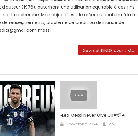
oit d’auteur (1976), autorisant une utilisation équitable à des fins
ion et la recherche. Mon objectif est de créer du contenu à la foi
de de renseignements, problème de crédit ou demande de
xedits@gmail.com
messi
Xavi est RINDE avant MESSI
▪︎leo Messi Never Give Up❤💯🐐
5 novembre 2024
Leo