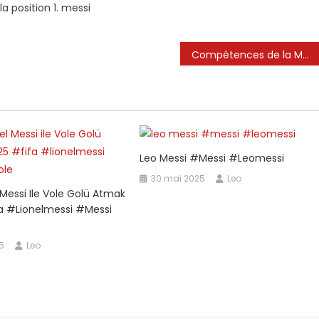
la position 1. messi
es
uts
e
Compétences de la Main de Dieu de Lionel Messi🤣
ous
es
emps

Leo Messi #messi #leomessi
30 mai 2025
Leo
 Messi Ile Vole Golü Atmak
a #lionelmessi #messi
5
Leo