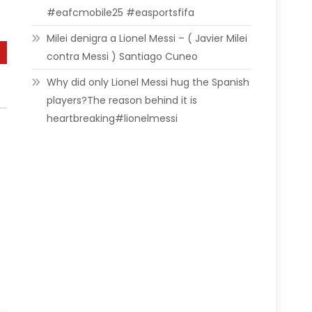
#eafcmobile25 #easportsfifa
Milei denigra a Lionel Messi – ( Javier Milei
contra Messi ) Santiago Cuneo
Why did only Lionel Messi hug the Spanish
players?The reason behind it is
heartbreaking#lionelmessi