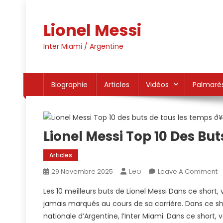
Skip
to
Lionel Messi
content
Inter Miami / Argentine
Biographie
Articles
Vidéos
Palmarè
Lionel Messi Top 10 Des Bu
Articles
Leo
O
29 Novembre 2025
Leave A Comment
L
Les 10 meilleurs buts de Lionel Messi Dans ce short, v
M
jamais marqués au cours de sa carrière. Dans ce sho
T
nationale d’Argentine, l’Inter Miami. Dans ce short, v
10