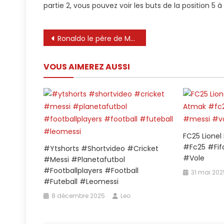
partie 2, vous pouvez voir les buts de la position 5 à 
D
B
D
Navigation
Ronaldo le père de Messi est en colère 😡 #shorts #cr7
T
L
de
T
VOUS AIMEREZ AUSSI
l’article

FC25 Lionel
#fc25 #fif
#ytshorts #shortvideo #cricket
#vole
#messi #planetafutbol
#footballplayers #football
31 mai 202
#futeball #leomessi
8 décembre 2025
Leo