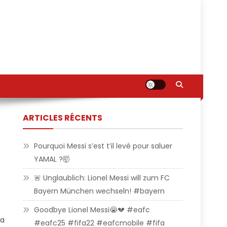
ARTICLES RÉCENTS
Pourquoi Messi s’est t’il levé pour saluer
YAMAL ?🤯
🚨 Unglaublich: Lionel Messi will zum FC
Bayern München wechseln! #bayern
Goodbye Lionel Messi😭💔 #eafc
la
#eafc25 #fifa22 #eafcmobile #fifa