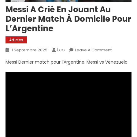
Messi A Crié En Jouant Au
Dernier Match À Domicile Pour
L’Argentine
Articles
Leo
On
11 Septembre 2025
Leave A Comment
Messi
Messi Dernier match pour l’Argentine. Messi vs Venezuela
A
Crié
En
Jouant
Au
Dernier
Match
À
Domicile
Pour
L’Argentine