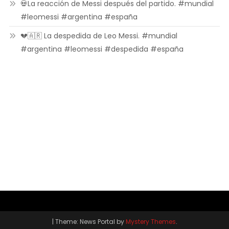
💀La reacción de Messi después del partido. #mundial
#leomessi #argentina #españa
💔🇦🇷 La despedida de Leo Messi. #mundial
#argentina #leomessi #despedida #españa
|
Theme: News Portal by
Mystery Themes
.