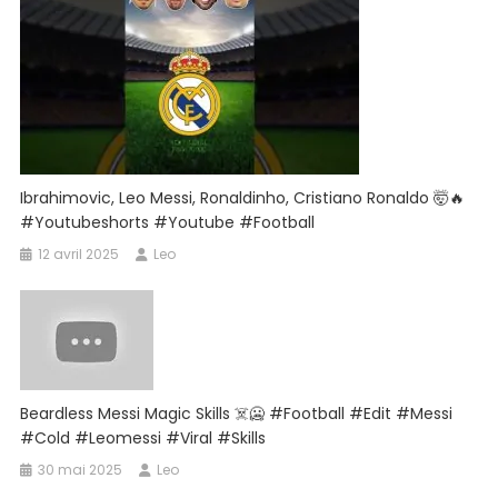
Ibrahimovic, Leo Messi, Ronaldinho, Cristiano Ronaldo 🤯🔥
#youtubeshorts #youtube #football
12 avril 2025
Leo
Beardless Messi Magic Skills ☠️🥶 #football #edit #messi
#cold #leomessi #viral #skills
30 mai 2025
Leo