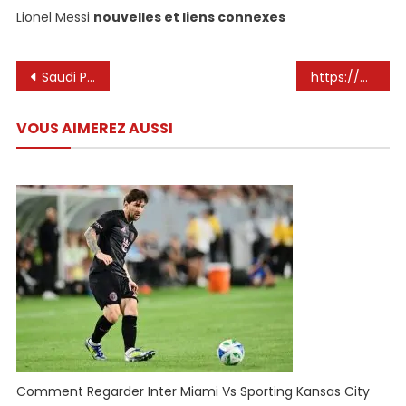
Lionel Messi
nouvelles et liens connexes
Navigation
Saudi Pro League Open Talks avec l’entourage de Lionel Messi sur le mouvement potentiel: Rapport
https://www.youtube.com/watch%3fv%3Dyxeqwfjnw00
de
VOUS AIMEREZ AUSSI
l’article
Comment Regarder Inter Miami Vs Sporting Kansas City