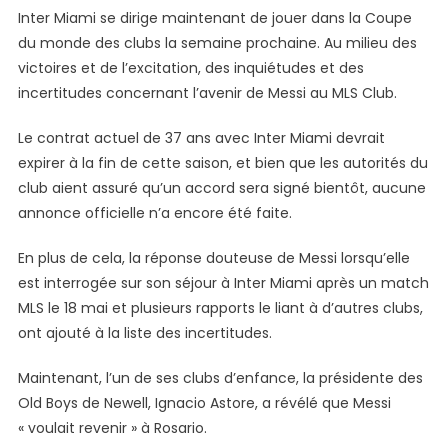
Inter Miami se dirige maintenant de jouer dans la Coupe
Rejoindre
Le
du monde des clubs la semaine prochaine. Au milieu des
Club
victoires et de l’excitation, des inquiétudes et des
D’enfance
incertitudes concernant l’avenir de Messi au MLS Club.
Au
Milieu
Le contrat actuel de 37 ans avec Inter Miami devrait
De
expirer à la fin de cette saison, et bien que les autorités du
L’incertitude
club aient assuré qu’un accord sera signé bientôt, aucune
Inter
annonce officielle n’a encore été faite.
Miami
En plus de cela, la réponse douteuse de Messi lorsqu’elle
est interrogée sur son séjour à Inter Miami après un match
MLS le 18 mai et plusieurs rapports le liant à d’autres clubs,
ont ajouté à la liste des incertitudes.
Maintenant, l’un de ses clubs d’enfance, la présidente des
Old Boys de Newell, Ignacio Astore, a révélé que Messi
« voulait revenir » à Rosario.