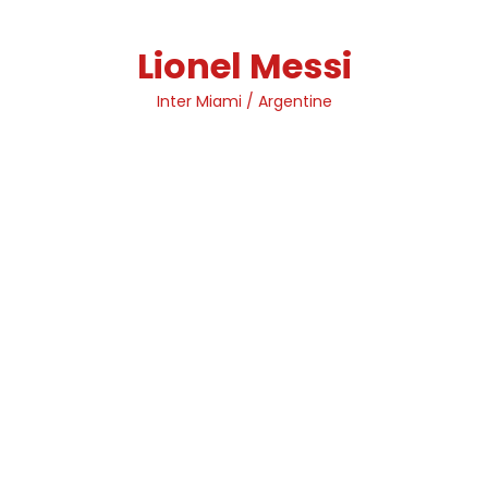
Skip
to
Lionel Messi
content
Inter Miami / Argentine