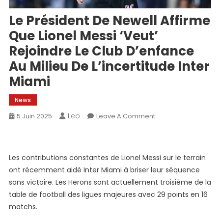
Le Président De Newell Affirme
Que Lionel Messi ‘veut’
Rejoindre Le Club D’enfance
Au Milieu De L’incertitude Inter
Miami
News
Leo
On
5 Juin 2025
Leave A Comment
Le
Président
De
Les contributions constantes de Lionel Messi sur le terrain
Newell
ont récemment aidé Inter Miami à briser leur séquence
Affirme
sans victoire. Les Herons sont actuellement troisième de la
Que
table de football des ligues majeures avec 29 points en 16
Lionel
Messi
matchs.
‘veut’