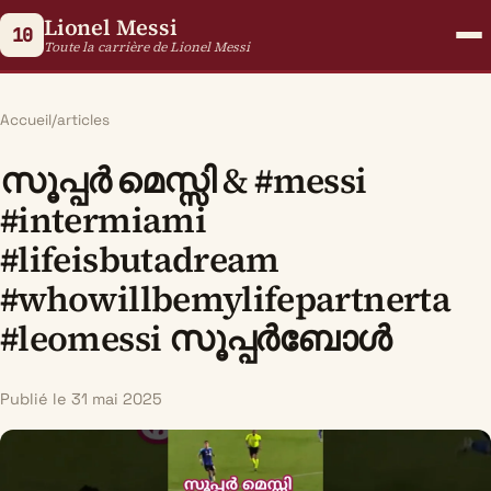
Lionel Messi
10
Toute la carrière de Lionel Messi
Accueil
/
articles
സൂപ്പർ മെസ്സി & #messi
#intermiami
#lifeisbutadream
#whowillbemylifepartnerta
#leomessi സൂപ്പർബോൾ
Publié le 31 mai 2025