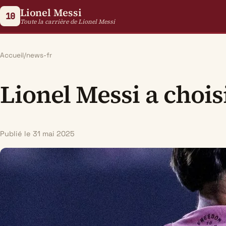
Lionel Messi
10
Toute la carrière de Lionel Messi
Accueil
/
news-fr
Lionel Messi a chois
Publié le 31 mai 2025