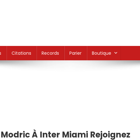
s
Citations
Records
Parier
Boutique
odric À Inter Miami Rejoignez