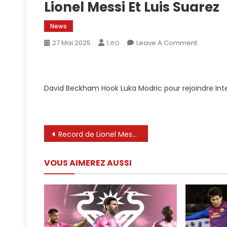
Lionel Messi Et Luis Suarez
News
Leo
On
27 Mai 2025
Leave A Comment
David
Beckha
Gaet
David Beckham Hook Luka Modric pour rejoindre Inter
Luka
Modric
À
Inter
Navigation
Record de Lionel Messi en Ligue des champions: Total Titres et ses plus grandes performances
Miami
Rejoigne
de
Lionel
VOUS AIMEREZ AUSSI
l’article
Messi
Et
Luis
Suarez