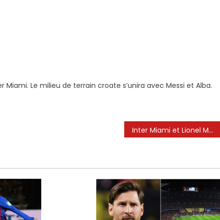
m
 Miami. Le milieu de terrain croate s’unira avec Messi et Alba.
Inter Miami et Lionel Messi Rescue Tie – FM105.com.mx – La mère de tous !!! XHBQ-XEBQ
z