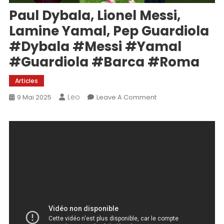
Paul Dybala, Lionel Messi,
Lamine Yamal, Pep Guardiola
#dybala #messi #yamal
#guardiola #barca #roma
Articles
Leo
On
9 Mai 2025
Leave A Comment
Paul
Dybala,
Lionel
Messi,
Lamine
Yamal,
Pep
Guardiola
#dybala
#messi
#yamal