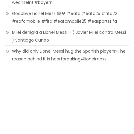
wechseln! #bayern
Goodbye Lionel Messi😭💔 #eafc #eafc25 #fifa22
#eafcmobile #fifa #eafcmobile25 #easportsfifa
Milei denigra a Lionel Messi – ( Javier Milei contra Messi
) Santiago Cuneo
Why did only Lionel Messi hug the Spanish players?The
reason behind it is heartbreaking#lionelmessi