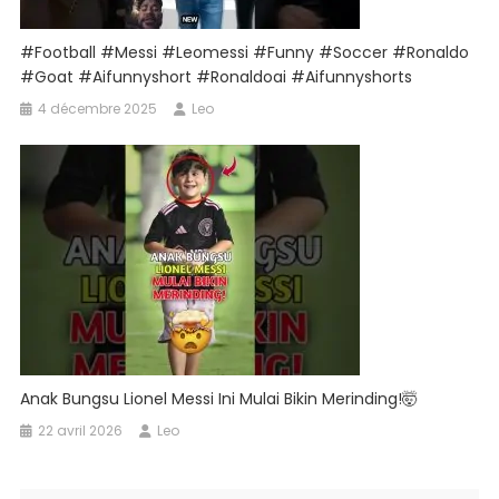
#football #messi #leomessi #funny #soccer #ronaldo
#goat #aifunnyshort #ronaldoai #aifunnyshorts
4 décembre 2025
Leo
Anak Bungsu Lionel Messi Ini Mulai Bikin Merinding!🤯
22 avril 2026
Leo