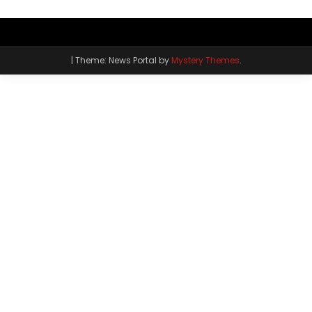
|
Theme: News Portal by
Mystery Themes
.