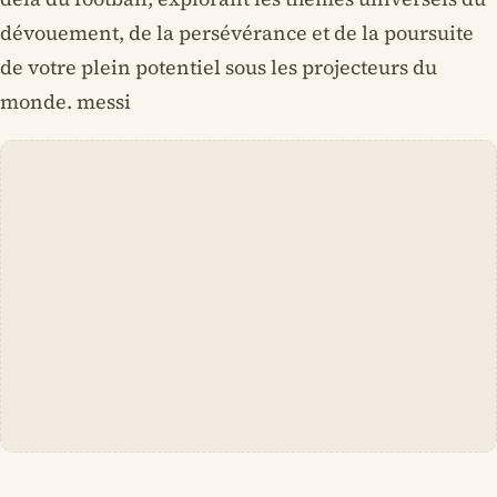
dévouement, de la persévérance et de la poursuite
de votre plein potentiel sous les projecteurs du
monde. messi