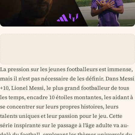
La pression sur les jeunes footballeurs est immense,
mais il n’est pas nécessaire de les définir. Dans Messi
+10, Lionel Messi, le plus grand footballeur de tous
les temps, encadre 10 étoiles montantes, les aidant à
se concentrer sur leurs propres histoires, leurs
talents uniques et leur passion pour le jeu. Cette
série inspirante sur le passage à l’âge adulte va au-
delà du football, explorant les thèmes universels du