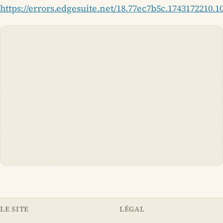
https://errors.edgesuite.net/18.77ec7b5c.1743172210.1
LE SITE
LÉGAL