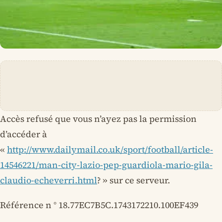
Accès refusé que vous n’ayez pas la permission
d’accéder à
«
http://www.dailymail.co.uk/sport/football/article-
14546221/man-city-lazio-pep-guardiola-mario-gila-
claudio-echeverri.html
? » sur ce serveur.
Référence n ° 18.77EC7B5C.1743172210.100EF439