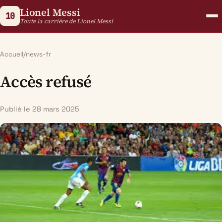
Lionel Messi
10
Toute la carrière de Lionel Messi
Accueil
/
news-fr
Accès refusé
Publié le 28 mars 2025