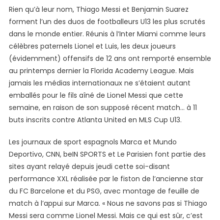
Rien qu’à leur nom, Thiago Messi et Benjamin Suarez
11
Buts
forment l’un des duos de footballeurs U13 les plus scrutés
Dans
dans le monde entier. Réunis à l’Inter Miami comme leurs
Un
célèbres paternels Lionel et Luis, les deux joueurs
Match
(évidemment) offensifs de 12 ans ont remporté ensemble
U13
au printemps dernier la Florida Academy League. Mais
Aux
jamais les médias internationaux ne s’étaient autant
Etats-
emballés pour le fils aîné de Lionel Messi que cette
Unis
semaine, en raison de son supposé récent match… à 11
?
buts inscrits contre Atlanta United en MLS Cup U13.
Les journaux de sport espagnols Marca et Mundo
Deportivo, CNN, beIN SPORTS et Le Parisien font partie des
sites ayant relayé depuis jeudi cette soi-disant
performance XXL réalisée par le fiston de l’ancienne star
du FC Barcelone et du PSG, avec montage de feuille de
match à l’appui sur Marca. « Nous ne savons pas si Thiago
Messi sera comme Lionel Messi. Mais ce qui est sûr, c’est