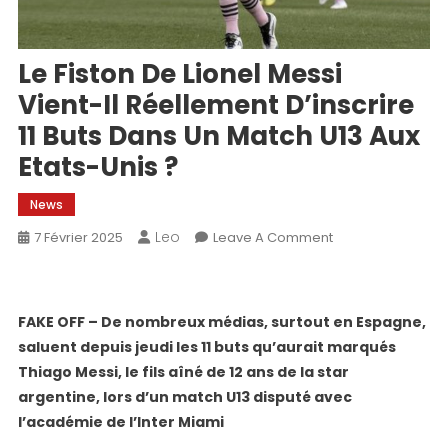
Le Fiston De Lionel Messi
Vient-Il Réellement D’inscrire
11 Buts Dans Un Match U13 Aux
Etats-Unis ?
News
Leo
On
7 Février 2025
Leave A Comment
Le
Fiston
De
FAKE OFF – De nombreux médias, surtout en Espagne,
Lionel
saluent depuis jeudi les 11 buts qu’aurait marqués
Messi
Thiago Messi, le fils aîné de 12 ans de la star
Vient-
argentine, lors d’un match U13 disputé avec
Il
Réellement
l’académie de l’Inter Miami
D’inscrire