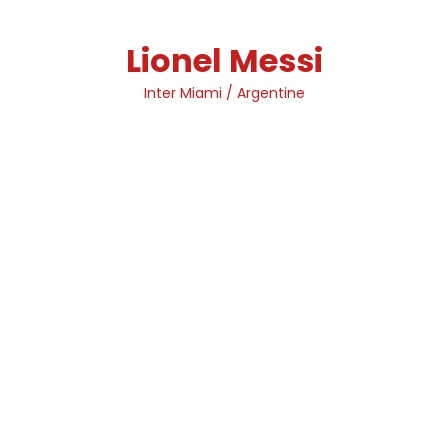
Skip
to
Lionel Messi
content
Inter Miami / Argentine