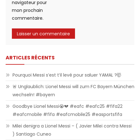
navigateur pour
mon prochain
commentaire.
ARTICLES RÉCENTS
Pourquoi Messi s’est t’il levé pour saluer YAMAL ?🤯
🚨 Unglaublich: Lionel Messi will zum FC Bayern München
wechseln! #bayern
Goodbye Lionel Messi😭💔 #eafc #eafc25 #fifa22
#eafcmobile #fifa #eafcmobile25 #easportsfifa
Milei denigra a Lionel Messi – ( Javier Milei contra Messi
) Santiago Cuneo