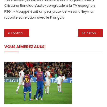
Cristiano Ronaldo s’auto-congratule à la TV espagnole
PSG : « Mbappé était un peu jaloux de Messi », Neymar
raconte sa relation avec le Français
Navigation
Football : malgré tout son talent, le fils de Lionel Messi n’a pas marqué 11 buts en un seul match
Le fiston de Lionel Messi vient-il réellement d’inscrire 11 buts dans un match U13 aux Etats-Unis ?
de
VOUS AIMEREZ AUSSI
l’article