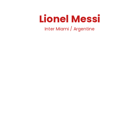
Skip
to
Lionel Messi
content
Inter Miami / Argentine