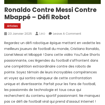
Ronaldo Contre Messi Contre
Mbappé – Défi Robot
Articles
Leo
On
23 Janvier 2025
Leave A Comment
Ronaldo
Regardez un défi robotique épique mettant en vedette les
Contre
meilleurs joueurs de football du monde, Cristiano Ronaldo,
Messi
Lionel Messi et Mbappé ! Dans cette vidéo YouTube Shorts
Contre
passionnante, ces légendes du football s’affrontent dans
Mbappé
–
une compétition extraordinaire contre des robots de
Défi
pointe. Soyez témoin de leurs incroyables compétences
Robot
et voyez qui sortira vainqueur de cette confrontation
unique et divertissante. Parfait pour les fans de football,
les passionnés de technologie et tous ceux qui
recherchent du contenu sportif passionnant. Ne manquez
pas ce défi de football viral qui prend d’assaut Internet !