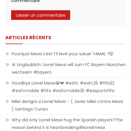
commentaire.
ARTICLES RÉCENTS
Pourquoi Messi s’est t’il levé pour saluer YAMAL ?🤯
🚨 Unglaublich: Lionel Messi will zum FC Bayern München
wechseln! #bayern
Goodbye Lionel Messi😭💔 #eafc #eafc25 #fifa22
#eafcmobile #fifa #eafcmobile25 #easportsfifa
Milei denigra a Lionel Messi – ( Javier Milei contra Messi
) Santiago Cuneo
Why did only Lionel Messi hug the Spanish players?The
reason behind it is heartbreaking#lionelmessi