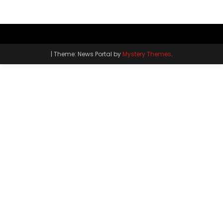
|
Theme: News Portal by
Mystery Themes
.