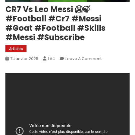
CR7 Vs Leo Messi 🥶🍃
#football #cr7 #messi
#goat #football #skills
#messi #subscribe
Articles
Leo
On
7 Janvier 2025
Leave A Comment
CR7
Vs
Leo
Messi
🥶
🍃
#football
#cr7
#messi
#goat
#football