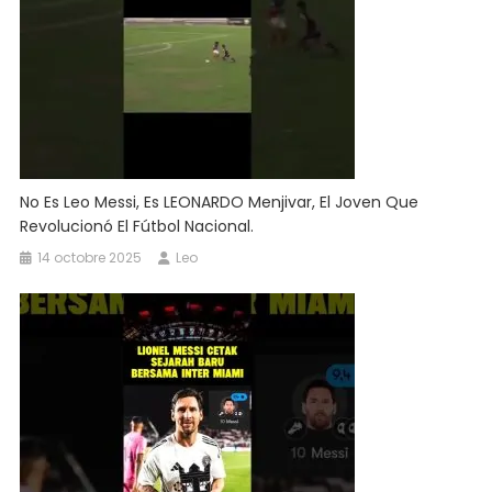
No Es Leo Messi, Es LEONARDO Menjivar, El Joven Que
Revolucionó El Fútbol Nacional.
14 octobre 2025
Leo