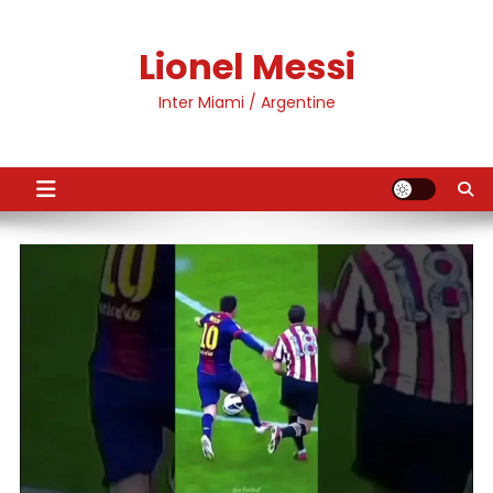
Skip
to
Lionel Messi
content
Inter Miami / Argentine