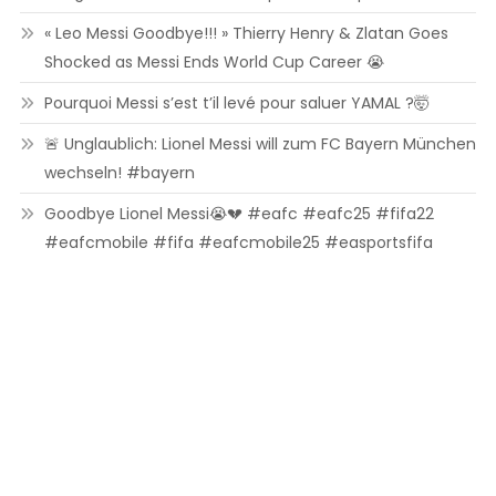
« Leo Messi Goodbye!!! » Thierry Henry & Zlatan Goes
Shocked as Messi Ends World Cup Career 😭
Pourquoi Messi s’est t’il levé pour saluer YAMAL ?🤯
🚨 Unglaublich: Lionel Messi will zum FC Bayern München
wechseln! #bayern
Goodbye Lionel Messi😭💔 #eafc #eafc25 #fifa22
#eafcmobile #fifa #eafcmobile25 #easportsfifa