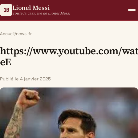
Lionel Messi
10
Toute la carrière de Lionel Messi
Accueil
/
news-fr
https://www.youtube.com/
eE
Publié le 4 janvier 2025