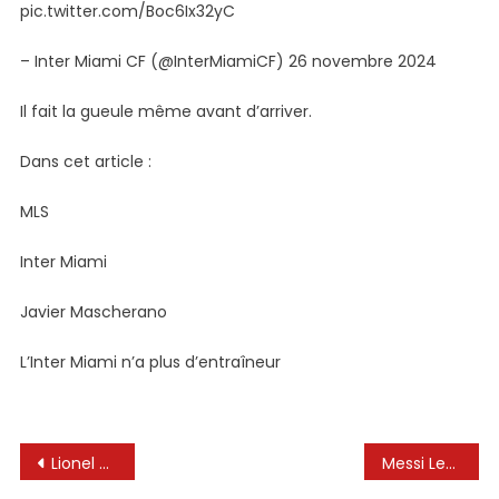
pic.twitter.com/Boc6Ix32yC
– Inter Miami CF (@InterMiamiCF) 26 novembre 2024
Il fait la gueule même avant d’arriver.
Dans cet article :
MLS
Inter Miami
Javier Mascherano
L’Inter Miami n’a plus d’entraîneur
Navigation
Lionel Messi a son nouvel entraîneur : le recrutement de Javier Mascherano par l’Inter Miami est désormais terminé
Messi Leadership 🥶