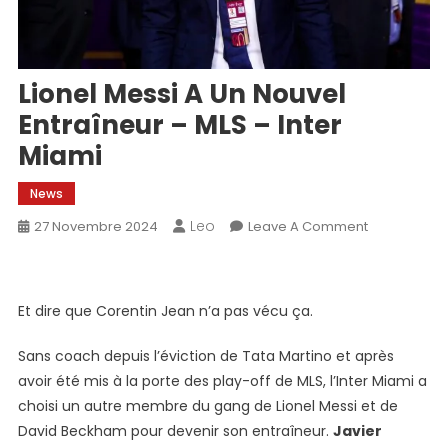
Lionel Messi A Un Nouvel
Entraîneur – MLS – Inter
Miami
News
Leo
On
27 Novembre 2024
Leave A Comment
Lionel
Messi
A
Et dire que Corentin Jean n’a pas vécu ça.
Un
Nouvel
Sans coach depuis l’éviction de Tata Martino et après
Entraîneur
avoir été mis à la porte des play-off de MLS, l’Inter Miami a
–
choisi un autre membre du gang de Lionel Messi et de
MLS
David Beckham pour devenir son entraîneur.
Javier
–