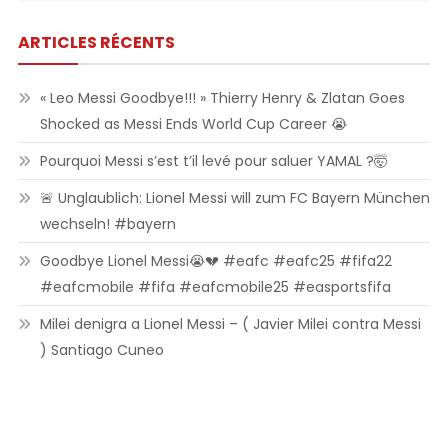
ARTICLES RÉCENTS
« Leo Messi Goodbye!!! » Thierry Henry & Zlatan Goes
Shocked as Messi Ends World Cup Career 😭
Pourquoi Messi s’est t’il levé pour saluer YAMAL ?🤯
🚨 Unglaublich: Lionel Messi will zum FC Bayern München
wechseln! #bayern
Goodbye Lionel Messi😭💔 #eafc #eafc25 #fifa22
#eafcmobile #fifa #eafcmobile25 #easportsfifa
Milei denigra a Lionel Messi – ( Javier Milei contra Messi
) Santiago Cuneo