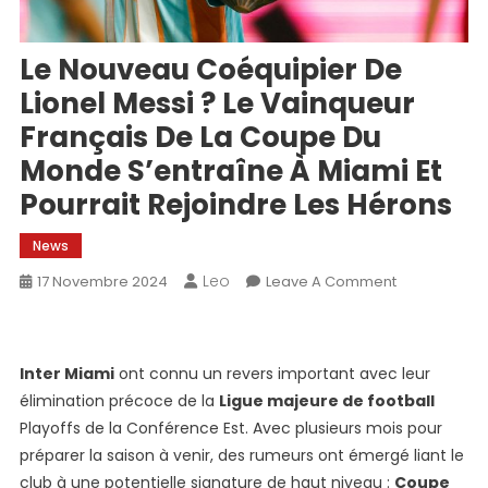
Le Nouveau Coéquipier De
Lionel Messi ? Le Vainqueur
Français De La Coupe Du
Monde S’entraîne À Miami Et
Pourrait Rejoindre Les Hérons
News
Leo
On
17 Novembre 2024
Leave A Comment
Le
Nouveau
Coéquipier
Inter Miami
ont connu un revers important avec leur
De
élimination précoce de la
Ligue majeure de football
Lionel
Playoffs de la Conférence Est. Avec plusieurs mois pour
Messi
préparer la saison à venir, des rumeurs ont émergé liant le
?
Le
club à une potentielle signature de haut niveau :
Coupe