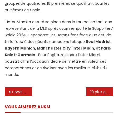
groupes de quatre, les 16 premières se qualifiant pour les
huitièmes de finale.
L’Inter Miami a assuré sa place dans le tournoi en tant que
représentant de la MLS après avoir remporté le Supporters’
Shield 2024. Cependant, les Herons font face à un défi de
taille face à des géants européens tels que
Real Madrid,
Bayern Munich, Manchester City, Inter Milan,
et
Paris
Saint-Germain
. Pour Pogba, rejoindre l’Inter Miami
pourrait offrir l’occasion idéale de mettre en valeur ses
compétences et de rivaliser avec les meilleurs clubs du
monde.
Navigation
Lionel Messi perd un autre joueur clé après une blessure avant le match de l’Argentine contre le Pérou
10 plus grandes performances de Lionel Messi
de
VOUS AIMEREZ AUSSI
l’article