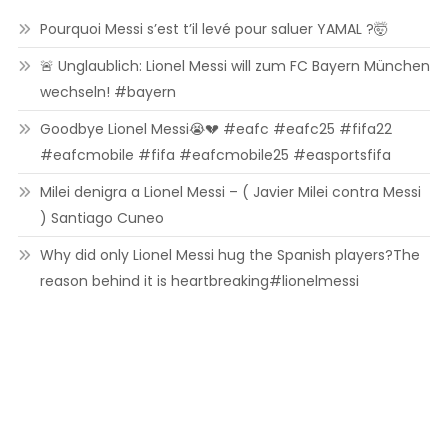
Pourquoi Messi s’est t’il levé pour saluer YAMAL ?🤯
🚨 Unglaublich: Lionel Messi will zum FC Bayern München
wechseln! #bayern
Goodbye Lionel Messi😭💔 #eafc #eafc25 #fifa22
#eafcmobile #fifa #eafcmobile25 #easportsfifa
Milei denigra a Lionel Messi – ( Javier Milei contra Messi
) Santiago Cuneo
Why did only Lionel Messi hug the Spanish players?The
reason behind it is heartbreaking#lionelmessi