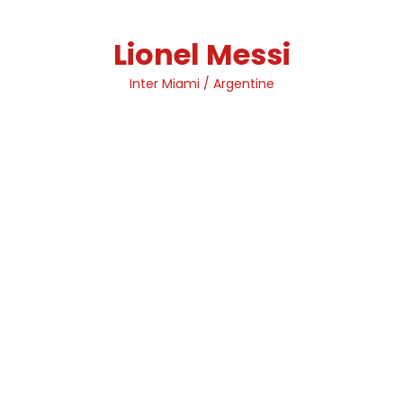
Skip
to
Lionel Messi
content
Inter Miami / Argentine