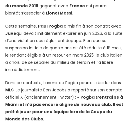
Vainqueur
du monde 2018
gagnant avec
France
qui pourrait
Français
bientôt s’associer à
Lionel Messi
.
De
La
Cette semaine,
Paul Pogba
a mis fin à son contrat avec
Coupe
Juve
qui devait initialement expirer en juin 2026, à la suite
Du
d’une violation des règles antidopage. Bien que sa
Monde
suspension initiale de quatre ans ait été réduite à 18 mois,
S’entraîne
le rendant éligible à un retour en mars 2025, le club italien
À
a choisi de se séparer du milieu de terrain et l’a libéré
Miami
immédiatement.
Et
Pourrait
Dans ce contexte, l’avenir de Pogba pourrait résider dans
Rejoindre
MLS
. Le journaliste Ben Jacobs a rapporté sur son compte
Les
officiel X (anciennement Twitter) :
« Pogba s’entraîne à
Hérons
Miami et n’a pas encore aligné de nouveau club. Il est
prêt à jouer pour une équipe lors de la Coupe du
Monde des Clubs.