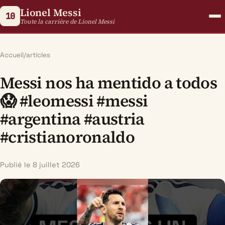
Lionel Messi
10
Toute la carrière de Lionel Messi
Accueil
/
articles
Messi nos ha mentido a todos
😱 #leomessi #messi
#argentina #austria
#cristianoronaldo
Publié le 8 juillet 2026