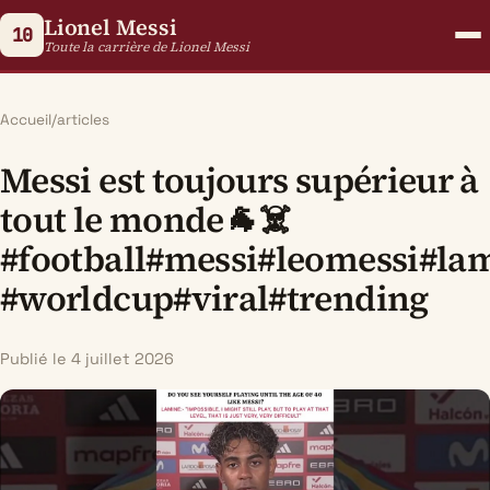
Lionel Messi
10
Toute la carrière de Lionel Messi
Accueil
/
articles
Messi est toujours supérieur à
tout le monde🐐☠️
#football#messi#leomessi#la
#worldcup#viral#trending
Publié le 4 juillet 2026