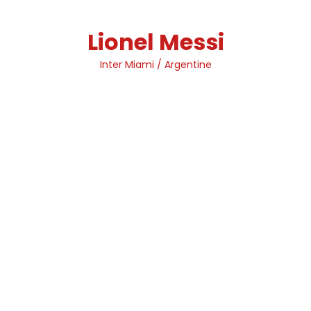
Skip
to
Lionel Messi
content
Inter Miami / Argentine