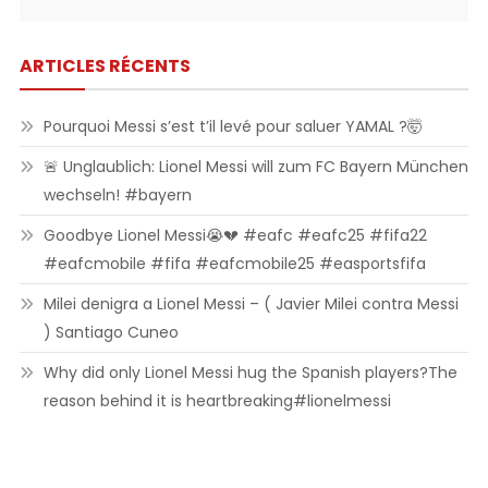
ARTICLES RÉCENTS
Pourquoi Messi s’est t’il levé pour saluer YAMAL ?🤯
🚨 Unglaublich: Lionel Messi will zum FC Bayern München
wechseln! #bayern
Goodbye Lionel Messi😭💔 #eafc #eafc25 #fifa22
#eafcmobile #fifa #eafcmobile25 #easportsfifa
Milei denigra a Lionel Messi – ( Javier Milei contra Messi
) Santiago Cuneo
Why did only Lionel Messi hug the Spanish players?The
reason behind it is heartbreaking#lionelmessi