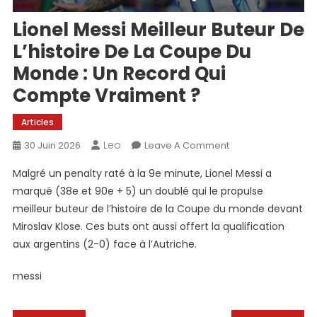
Lionel Messi Meilleur Buteur De
L’histoire De La Coupe Du
Monde : Un Record Qui
Compte Vraiment ?
Articles
Leo
On
30 Juin 2026
Leave A Comment
Lionel
Malgré un penalty raté à la 9e minute, Lionel Messi a
Messi
marqué (38e et 90e + 5) un doublé qui le propulse
Meilleur
meilleur buteur de l’histoire de la Coupe du monde devant
Buteur
Miroslav Klose. Ces buts ont aussi offert la qualification
De
L’histoire
aux argentins (2-0) face à l’Autriche.
De
La
messi
Coupe
Du