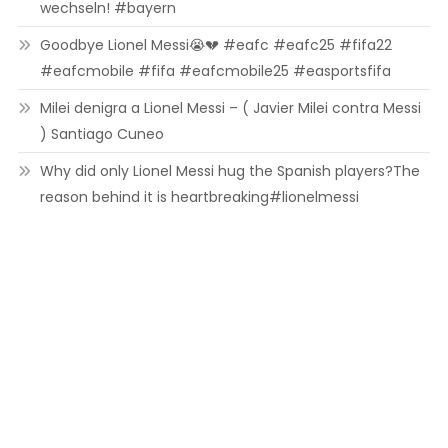
wechseln! #bayern
Goodbye Lionel Messi😭💔 #eafc #eafc25 #fifa22
#eafcmobile #fifa #eafcmobile25 #easportsfifa
Milei denigra a Lionel Messi – ( Javier Milei contra Messi
) Santiago Cuneo
Why did only Lionel Messi hug the Spanish players?The
reason behind it is heartbreaking#lionelmessi