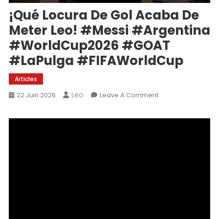
¡Qué Locura De Gol Acaba De
Meter Leo! #Messi #Argentina
#WorldCup2026 #GOAT
#LaPulga #FIFAWorldCup
Articles
Leo
On
22 Juin 2026
Leave A Comment
¡Qué
Locura
De
Gol
Acaba
De
Meter
Leo!
#Messi
#Argentina
#WorldCup2026