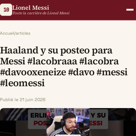
Lionel Messi
10
Toute la carrière de Lionel Messi
Accueil
/
articles
Haaland y su posteo para
Messi #lacobraaa #lacobra
#davooxeneize #davo #messi
#leomessi
Publié le 21 juin 2026