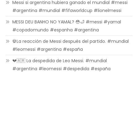
Messi si argentina hubiera ganado el mundial #messi
#argentina #mundial #fifaworldcup #lionelmessi
MESSI DEU BANHO NO YAMAL? 😳🛁 #messi #yamal
#copadomundo #espanha #argentina
💀La reacción de Messi después del partido. #mundial
#leomessi #argentina #españa
💔🇦🇷 La despedida de Leo Messi. #mundial
#argentina #leomessi #despedida #españa