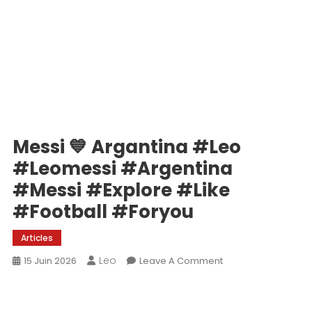
Messi 💙 Argantina #leo
#leomessi #argentina
#messi #explore #like
#football #foryou
Articles
Leo
On
15 Juin 2026
Leave A Comment
Messi
💙
Argantina