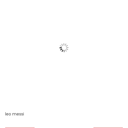
#leo
#leomessi
#argentina
#messi
#explore
#like
#football
#foryou
leo messi