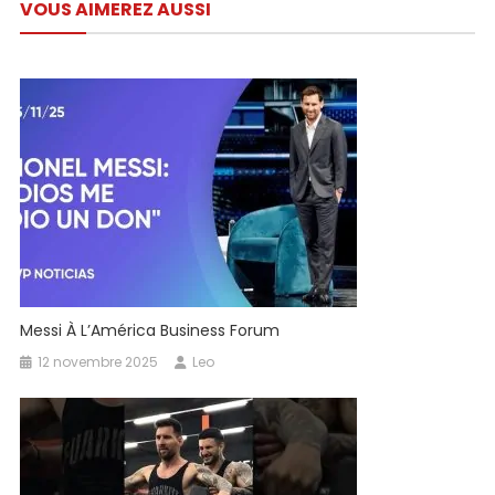
VOUS AIMEREZ AUSSI
l’article
Moi
Sommes
Faits
Pour
Être
Ensemble)
Messi À L’América Business Forum
12 novembre 2025
Leo