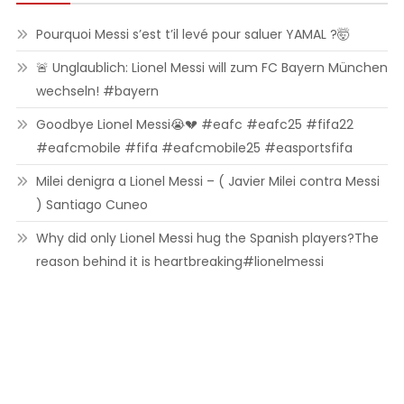
Pourquoi Messi s’est t’il levé pour saluer YAMAL ?🤯
🚨 Unglaublich: Lionel Messi will zum FC Bayern München
wechseln! #bayern
Goodbye Lionel Messi😭💔 #eafc #eafc25 #fifa22
#eafcmobile #fifa #eafcmobile25 #easportsfifa
Milei denigra a Lionel Messi – ( Javier Milei contra Messi
) Santiago Cuneo
Why did only Lionel Messi hug the Spanish players?The
reason behind it is heartbreaking#lionelmessi