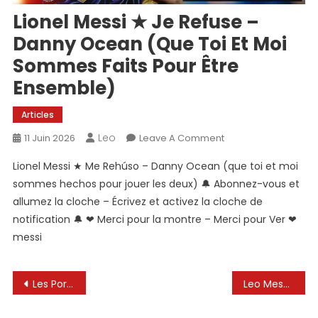
Lionel Messi ★ Je Refuse –
Danny Ocean (que Toi Et Moi
Sommes Faits Pour Être
Ensemble)
Articles
Leo
On
11 Juin 2026
Leave A Comment
Lionel
Lionel Messi ★ Me Rehúso – Danny Ocean (que toi et moi
Messi
sommes hechos pour jouer les deux) 🔔 Abonnez-vous et
★
allumez la cloche – Écrivez et activez la cloche de
Je
notification 🔔 ❤ Merci pour la montre – Merci pour Ver ❤
Refuse
–
messi
Danny
Ocean
Navigation
Les Portugais n’oublieront jamais cette performance humiliante de Lionel Messi
Leo Messi Evolution 🇦🇷🔥
(que
Toi
de
Et