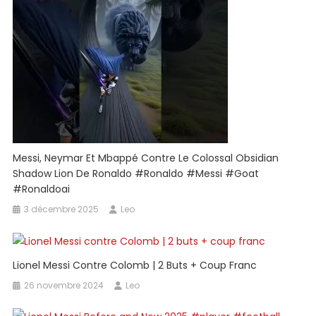
Qui
Est
Win.#messi
#ronaldo
#neymar
Messi, Neymar Et Mbappé Contre Le Colossal Obsidian
Shadow Lion De Ronaldo #ronaldo #messi #goat
#ronaldoai
3 décembre 2025
Leo
Lionel Messi Contre Colomb | 2 Buts + Coup Franc
26 novembre 2024
Leo