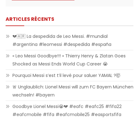
ARTICLES RÉCENTS
💔🇦🇷 La despedida de Leo Messi. #mundial
#argentina #leomessi #despedida #españa
« Leo Messi Goodbye!!! » Thierry Henry & Zlatan Goes
Shocked as Messi Ends World Cup Career 😭
Pourquoi Messi s’est t’il levé pour saluer YAMAL ?🤯
🚨 Unglaublich: Lionel Messi will zum FC Bayern München
wechseln! #bayern
Goodbye Lionel Messi😭💔 #eafc #eafc25 #fifa22
#eafcmobile #fifa #eafcmobile25 #easportsfifa