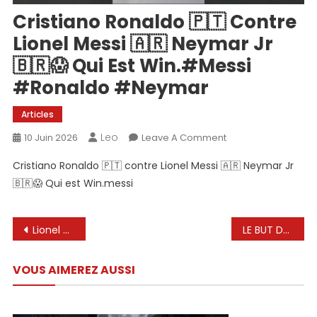
Cristiano Ronaldo 🇵🇹 Contre
Lionel Messi 🇦🇷 Neymar Jr
🇧🇷😱 Qui Est Win.#messi
#ronaldo #neymar
Articles
Leo
On
10 Juin 2026
Leave A Comment
Cristiano
Cristiano Ronaldo 🇵🇹 contre Lionel Messi 🇦🇷 Neymar Jr
Ronaldo
🇧🇷😱 Qui est Win.messi
🇵🇹
Contre
Lionel
Navigation
Lionel Messi Álbum Mundial 2026 Panini #fifaworldcup #album #lionelmessi #short #messi #panini
LE BUT DE LEO LORS DU DERNIER AMICAL AVANT LA COUPE DU MONDE
Messi
de
🇦🇷
Neymar
VOUS AIMEREZ AUSSI
l’article
Jr
🇧🇷
😱