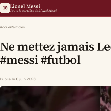
Lionel Messi
10
Toute la carrière de Lionel Messi
Accueil
/
articles
Ne mettez jamais Le
#messi #futbol
Publié le 8 juin 2026