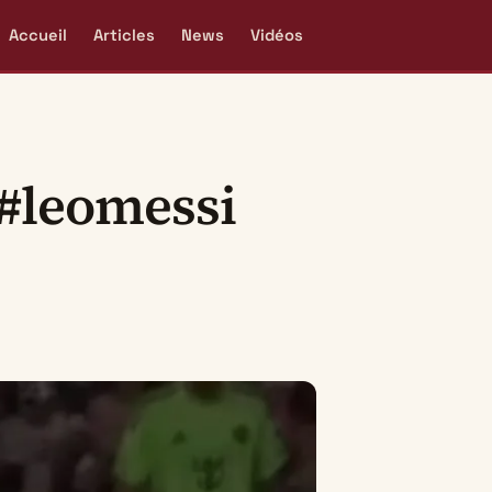
Accueil
Articles
News
Vidéos
 #leomessi