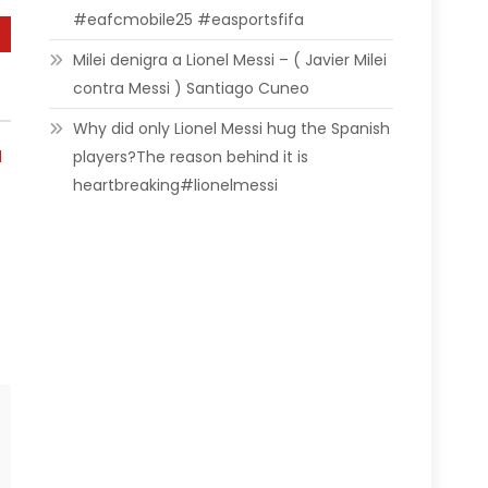
#eafcmobile25 #easportsfifa
Milei denigra a Lionel Messi – ( Javier Milei
contra Messi ) Santiago Cuneo
Why did only Lionel Messi hug the Spanish
players?The reason behind it is
heartbreaking#lionelmessi