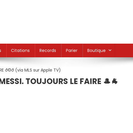
s
Citations
Records
Parier
Boutique
ESSI. TOUJOURS LE FAIRE 🎩🐐