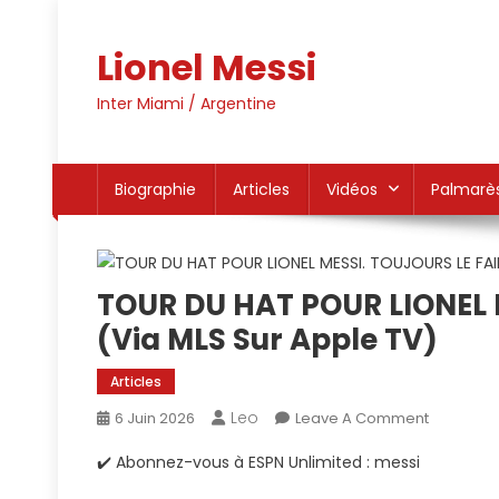
Skip
to
Lionel Messi
content
Inter Miami / Argentine
Biographie
Articles
Vidéos
Palmarè
TOUR DU HAT POUR LIONEL M
(via MLS Sur Apple TV)
Articles
Leo
On
6 Juin 2026
Leave A Comment
TOUR
✔️ Abonnez-vous à ESPN Unlimited : messi
DU
HAT