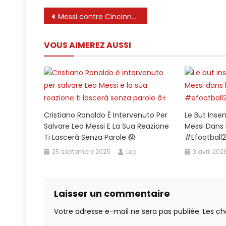
POUR
Navigation
Messi contre Cincinnati | Hat-Trick et assistance dans un thriller à 8 buts ! 🔥🐐 | 13/05/2026
LIONEL
de
MESSI.
VOUS AIMEREZ AUSSI
TOUJOUR
l’article
LE
FAIRE
🎩
🐐
(via
MLS
Cristiano Ronaldo È Intervenuto Per
Le But Inse
Sur
Salvare Leo Messi E La Sua Reazione
Messi Dans L
Ti Lascerà Senza Parole 😱
#efootball
Apple
TV)
25 septembre 2025
Leo
3 avril 202
Laisser un commentaire
Votre adresse e-mail ne sera pas publiée.
Les ch