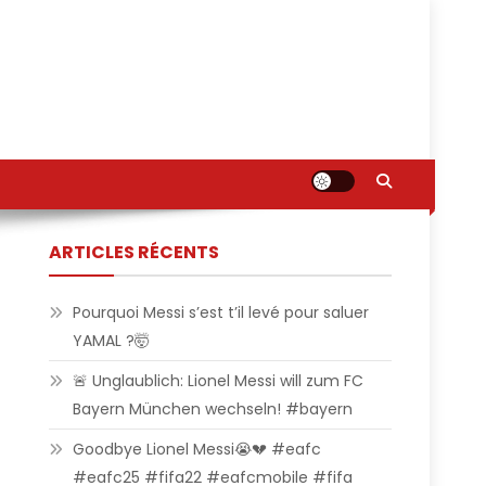
ARTICLES RÉCENTS
Pourquoi Messi s’est t’il levé pour saluer
YAMAL ?🤯
🚨 Unglaublich: Lionel Messi will zum FC
Bayern München wechseln! #bayern
Goodbye Lionel Messi😭💔 #eafc
#eafc25 #fifa22 #eafcmobile #fifa