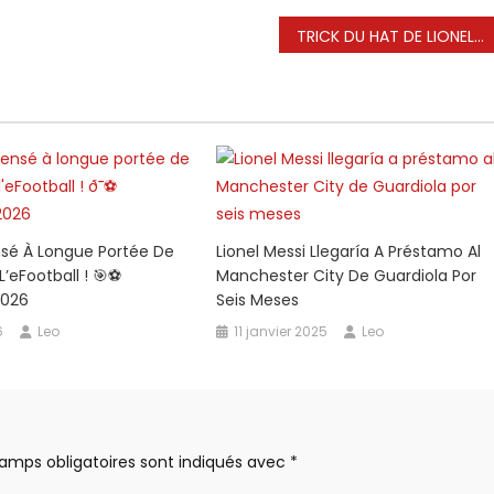
TRICK DU HAT DE LIONEL MESSI 😱🤯 FC Cincinnati contre Inter Miami | Faits saillants de la MLS | ESPN FC
S
nsé À Longue Portée De
Lionel Messi Llegaría A Préstamo Al
’eFootball ! 🎯⚽️
Manchester City De Guardiola Por
2026
Seis Meses
6
Leo
11 janvier 2025
Leo
amps obligatoires sont indiqués avec
*