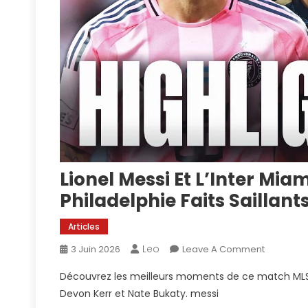
Lionel Messi Et L’Inter Mia
Philadelphie Faits Saillan
Articles
Leo
On
3 Juin 2026
Leave A Comment
Lionel
Découvrez les meilleurs moments de ce match MLS e
Messi
Devon Kerr et Nate Bukaty. messi
Et