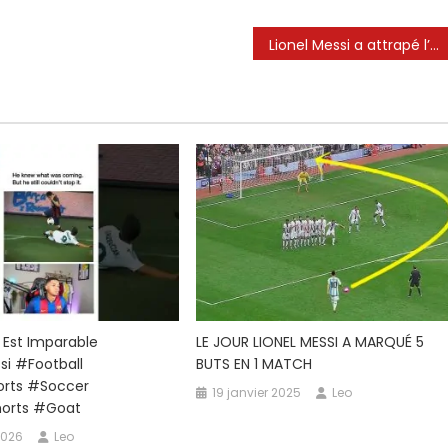
Lionel Messi a attrapé l’arrière de sa jambe, a demandé un sous-marin et est descendu dans le tunnel (via MLS sur Apple TV)
hie
i Est Imparable
LE JOUR LIONEL MESSI A MARQUÉ 5
si #football
BUTS EN 1 MATCH
rts #soccer
19 janvier 2025
Leo
horts #goat
2026
Leo