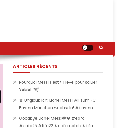
ARTICLES RÉCENTS
Pourquoi Messi s’est t’il levé pour saluer
YAMAL ?🤯
🚨 Unglaublich: Lionel Messi will zum FC
Bayern München wechseln! #bayern
Goodbye Lionel Messi😭💔 #eafc
#eafc25 #fifa22 #eafcmobile #fifa