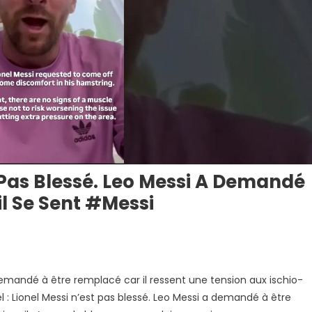
st Pas Blessé. Leo Messi A Demandé
l Se Sent #messi
a demandé à être remplacé car il ressent une tension aux ischio-
el : Lionel Messi n’est pas blessé. Leo Messi a demandé à être