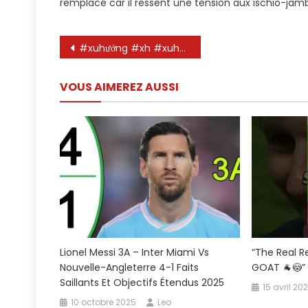
remplacé car il ressent une tension aux ischio-jambi
Messi
N’est
Pas
Navigation
#xuhướng #xh #xuhuongyoutube #football #bongda #leo #leomessi #messi
Blessé.
de
Leo
Messi
VOUS AIMEREZ AUSSI
l’article
A
Demandé
À
Être
Remplacé
Parce
Qu’il
Se
Sent
#messi
Lionel Messi 3A – Inter Miami Vs
“The Real R
Nouvelle-Angleterre 4-1 Faits
GOAT 🐐😳”
Saillants Et Objectifs Étendus 2025
15 avril 20
10 octobre 2025
Leo