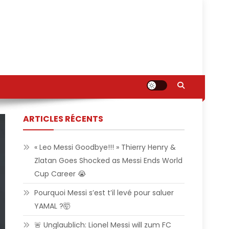
ARTICLES RÉCENTS
« Leo Messi Goodbye!!! » Thierry Henry &
Zlatan Goes Shocked as Messi Ends World
Cup Career 😭
Pourquoi Messi s’est t’il levé pour saluer
YAMAL ?🤯
🚨 Unglaublich: Lionel Messi will zum FC