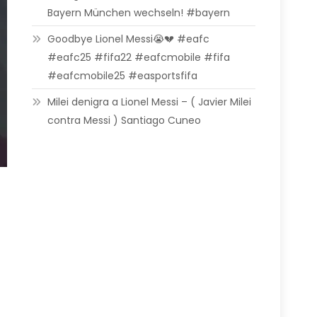
Bayern München wechseln! #bayern
Goodbye Lionel Messi😭💔 #eafc
#eafc25 #fifa22 #eafcmobile #fifa
#eafcmobile25 #easportsfifa
Milei denigra a Lionel Messi – ( Javier Milei
contra Messi ) Santiago Cuneo