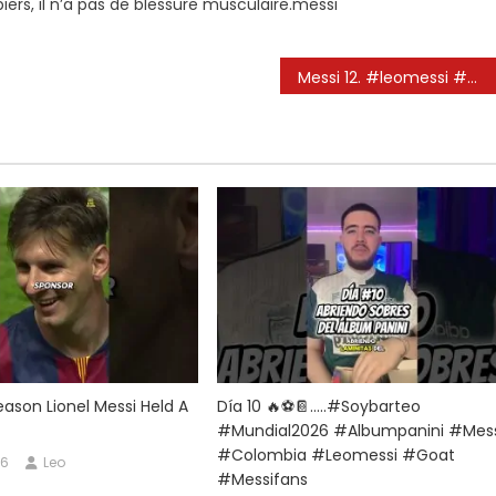
ers, il n’a pas de blessure musculaire.messi
Messi 12. #leomessi #messi #argentina #lionelmessi #psg #fcbarcelona #barça #barca #futbol
eason Lionel Messi Held A
Día 10 🔥⚽️📔…..#soybarteo
#mundial2026 #albumpanini #mes
#colombia #leomessi #goat
26
Leo
#messifans