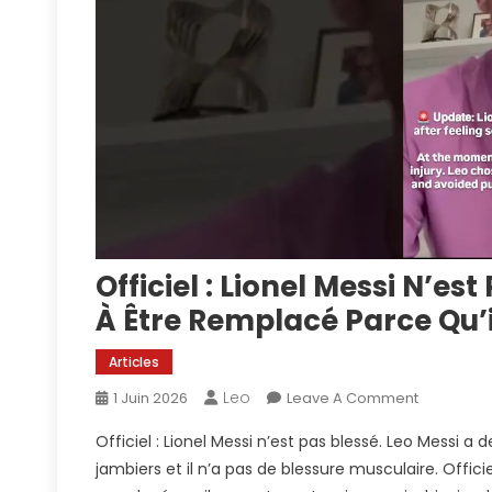
Officiel : Lionel Messi N’e
À Être Remplacé Parce Qu’i
Articles
Leo
On
1 Juin 2026
Leave A Comment
Officiel
Officiel : Lionel Messi n’est pas blessé. Leo Messi 
:
jambiers et il n’a pas de blessure musculaire. Offici
Lionel