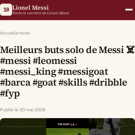
Lionel Messi
10
Toute la carrière de Lionel Messi
Accueil
/
articles
Meilleurs buts solo de Messi ☠️
#messi #leomessi
#messi_king #messigoat
#barca #goat #skills #dribble
#fyp
Publié le 30 mai 2026