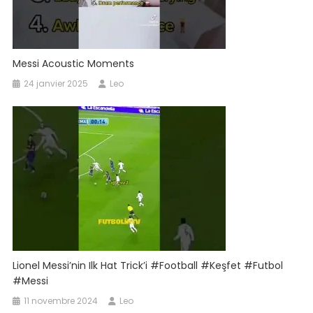
Messi Acoustic Moments
24 janvier 2025
Leo
Lionel Messi’nin Ilk Hat Trick’i #football #keşfet #futbol
#messi
11 novembre 2024
Leo