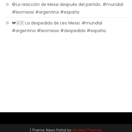
💀La reacción de Messi después del partido. #mundial
#leomessi #argentina #españa
💔🇦🇷 La despedida de Leo Messi. #mundial
#argentina #leomessi #despedida #españa
|
Theme: News Portal by
Mystery Themes
.