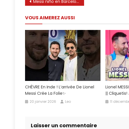
Navigation
Messi niño en Barcelona FC 😍 #argentina #messi #leomessi #intermiami #futbol #barcelonafc #afa
de
VOUS AIMEREZ AUSSI
l’article
CHÈVRE En Inde ! L’arrivée De Lionel
Lionel MESS
Messi Crée La Folie✨
|| Cliquetis
20 janvier 2026
Leo
11 décemb
Laisser un commentaire