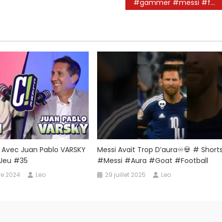
#gammer #messi #football #foryou #leomessi
I Avec Juan Pablo VARSKY
Messi Avait Trop D’aura♾️💀 # Short
! Jeu #35
#messi #aura #goat #football
re 2024
Leo
29 juillet 2025
Leo