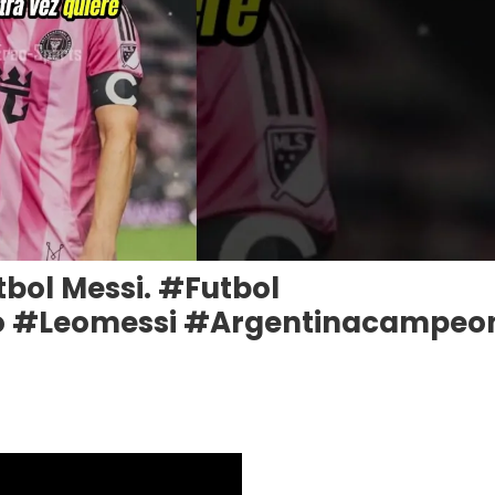
tbol Messi. #futbol
eo #leomessi #argentinacampeo