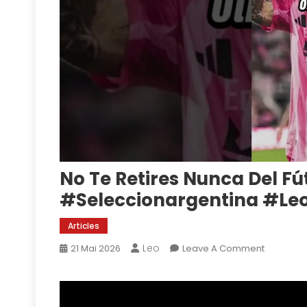
No Te Retires Nunca Del Fú
#seleccionargentina #l
Articles
Leo
On
21 Mai 2026
Leave A Comment
No
Te
Retires