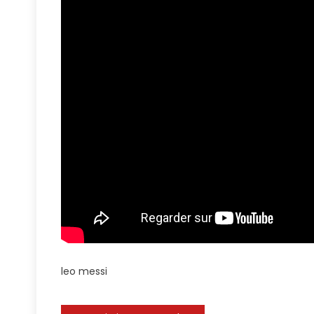
Nunca
Del
Fútbol
Messi.
#futbol
#selecci
#leo
#leomes
#argent
leo messi