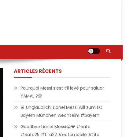
ARTICLES RÉCENTS
Pourquoi Messi s’est t’il levé pour saluer
YAMAL ?🤯
🚨 Unglaublich: Lionel Messi will zum FC
Bayern München wechseln! #bayern
Goodbye Lionel Messi😭💔 #eafc
#eafc25 #fifa22 #eafcmobile #fifa