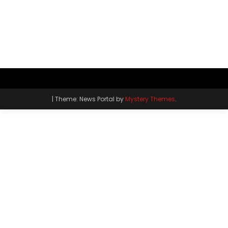
|
Theme: News Portal by
Mystery Themes
.