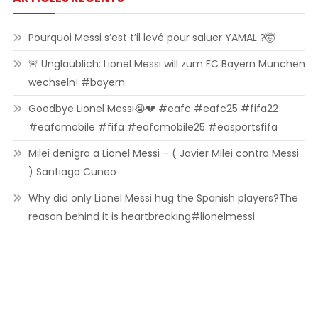
Pourquoi Messi s’est t’il levé pour saluer YAMAL ?🤯
🚨 Unglaublich: Lionel Messi will zum FC Bayern München
wechseln! #bayern
Goodbye Lionel Messi😭💔 #eafc #eafc25 #fifa22
#eafcmobile #fifa #eafcmobile25 #easportsfifa
Milei denigra a Lionel Messi – ( Javier Milei contra Messi
) Santiago Cuneo
Why did only Lionel Messi hug the Spanish players?The
reason behind it is heartbreaking#lionelmessi