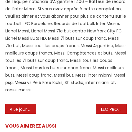
de l’équipe nationale d’Argentine 12:06 – Batteur de record
!
de l’Inter Miami Si vous avez apprécié cette compilation,
🐐
veuillez aimer et vous abonner pour plus de contenu sur le
🎯
football ! FC Barcelone, Records de football, Inter Miami,
Lionel Messi, Lionel Messi 71e but contre New York City FC,
Lionel Messi Buts HD, Messi 71 buts sur coup franc, Messi
71e but, Messi tous les coups francs, Messi Argentine, Messi
meilleurs coups francs, Messi Compétences et buts, Messi
tous les 71 buts sur coup franc, Messi tous les coups
francs, Messi tous les buts sur coup franc, Messi meilleurs
buts, Messi coup franc, Messi but, Messi inter miami, Messi
psg, Messi vs Pelé Free Kicks, Sh studio, inter miami cf,
messi messi
Navigation
Le jour où Lionel Messi, 18 ans, a été remplacé et a choqué le monde
LEO PROLONGE SA SÉRIE AVEC UN AUTRE BUT ET UNE AUTRE AIDE
de
VOUS AIMEREZ AUSSI