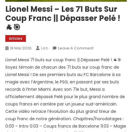
Lionel Messi – Les 71 Buts Sur
Coup Franc || Dépasser Pelé !
🐐🎯
Articles
Leo
On
18 Mai 2026
Leave A Comment
Lionel
Lionel Messi 71 buts sur coup franc || Dépasser Pelé ! 🐐🎯
Messi
Soyez témoin de chacun des 71 buts sur coup franc de
–
Lionel Messi ! De ses premiers buts au FC Barcelone à sa
Les
magie avec l’Argentine, le PSG, en passant par ses buts
71
Buts
records à l’Inter Miami. Avec son 71e but, Messi a
Sur
officiellement dépassé Pelé pour le plus grand nombre de
Coup
coups francs en carrière par un joueur sud-américain.
Franc
Cette vidéo retrace l’évolution du plus grand tireur de
||
coup franc de notre génération. Chapitres/horodatages :
Dépasser
0:00 – Intro 0:03 – Coups francs de Barcelone 11:03 – Magie
Pelé