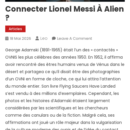
Connecter Lionel Messi À Alien
?
Articles
Leo
On
18 Mai 2026
Leave A Comment
Connecter
George Adamski (1891-1965) était l’un des « contactés »
Lionel
OVNIS les plus célèbres des années 1950. En 1952, il affirma
Messi
avoir rencontré des êtres humains venus de Vénus dans le
À
désert et partagea ce qu’il disait être des photographies
Alien
?
d’un OVNI en forme de cloche, ce qui lui attira l’attention
du monde entier. Son livre Flying Saucers Have Landed
s’est vendu à des millions d’exemplaires. Cependant, les
photos et les histoires d’Adamski étaient largement
considérées par les scientifiques et les chercheurs
comme des canulars ou de la fiction. Malgré cela, ses
affirmations ont joué un rôle majeur dans la vulgarisation
de la culture moderne des ovnis et de l’idée du contact