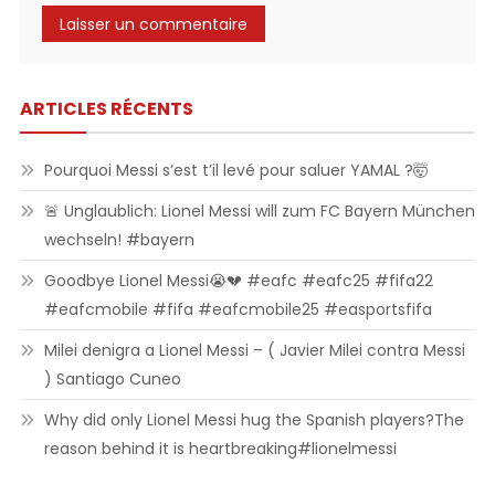
ARTICLES RÉCENTS
Pourquoi Messi s’est t’il levé pour saluer YAMAL ?🤯
🚨 Unglaublich: Lionel Messi will zum FC Bayern München
wechseln! #bayern
Goodbye Lionel Messi😭💔 #eafc #eafc25 #fifa22
#eafcmobile #fifa #eafcmobile25 #easportsfifa
Milei denigra a Lionel Messi – ( Javier Milei contra Messi
) Santiago Cuneo
Why did only Lionel Messi hug the Spanish players?The
reason behind it is heartbreaking#lionelmessi